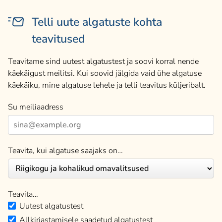
Telli uute algatuste kohta
teavitused
Teavitame sind uutest algatustest ja soovi korral nende
käekäigust meilitsi. Kui soovid jälgida vaid ühe algatuse
käekäiku, mine algatuse lehele ja telli teavitus küljeribalt.
Su meiliaadress
Teavita, kui algatuse saajaks on…
Teavita…
Uutest algatustest
Allkirjastamisele saadetud algatustest