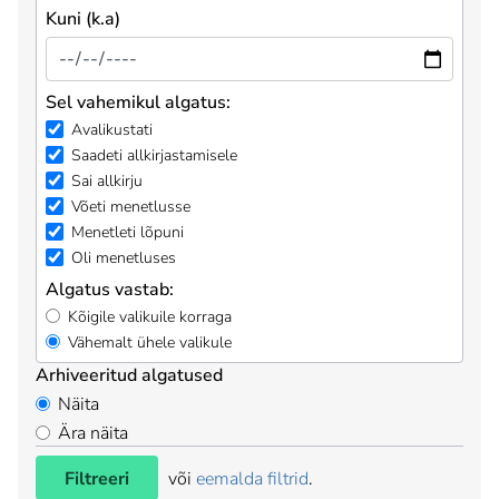
Kuni (k.a)
Sel vahemikul algatus:
Avalikustati
Saadeti allkirjastamisele
Sai allkirju
Võeti menetlusse
Menetleti lõpuni
Oli menetluses
Algatus vastab:
Kõigile valikuile korraga
Vähemalt ühele valikule
Arhiveeritud algatused
Näita
Ära näita
Filtreeri
või
eemalda filtrid
.