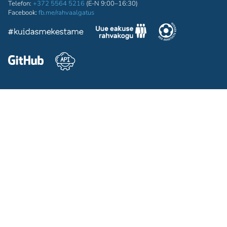
Telefon:
+372 5564 5216
(E-N 9:00–16:30)
Facebook:
fb.me/rahvaalgatus