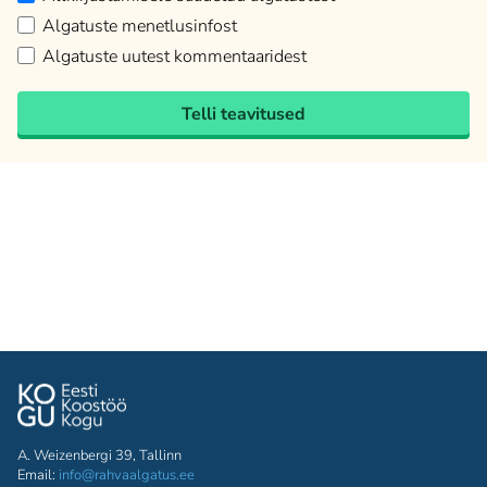
Algatuste menetlusinfost
Algatuste uutest kommentaaridest
Telli teavitused
A. Weizenbergi 39, Tallinn
Email:
info@rahvaalgatus.ee