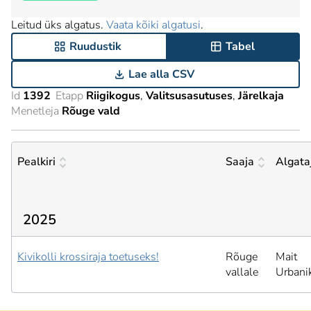
Leitud üks algatus.
Vaata kõiki algatusi
.
Ruudustik
Tabel
Lae alla CSV
Id
1392
Etapp
Riigikogus
Valitsusasutuses
Järelkaja
Menetleja
Rõuge vald
Pealkiri
Saaja
Algata
2025
Kivikolli krossiraja toetuseks!
Rõuge
Mait
vallale
Urbani