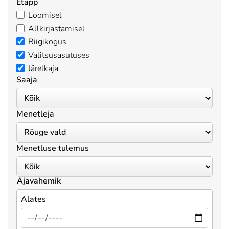
Etapp
Loomisel
Allkirjastamisel
Riigikogus
Valitsusasutuses
Järelkaja
Saaja
Menetleja
Menetluse tulemus
Ajavahemik
Alates