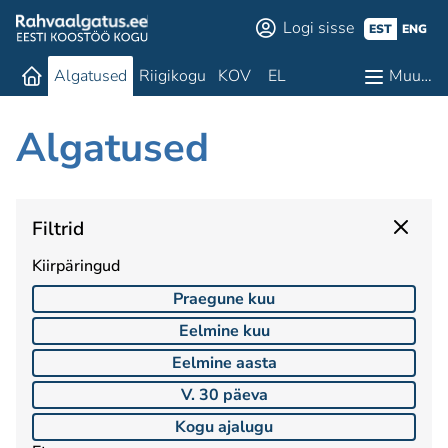
Logi sisse
EST
ENG
Algatused
Riigikogu
KOV
EL
Muu…
Algatused
Filtrid
Kiirpäringud
Praegune kuu
Eelmine kuu
Eelmine aasta
V. 30 päeva
Kogu ajalugu