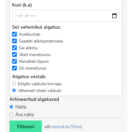
Kuni (k.a)
Sel vahemikul algatus:
Avalikustati
Saadeti allkirjastamisele
Sai allkirju
Võeti menetlusse
Menetleti lõpuni
Oli menetluses
Algatus vastab:
Kõigile valikuile korraga
Vähemalt ühele valikule
Arhiveeritud algatused
Näita
Ära näita
Filtreeri
või
eemalda filtrid
.