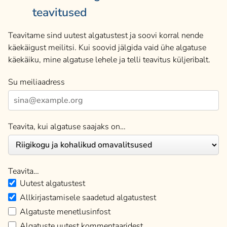
teavitused
Teavitame sind uutest algatustest ja soovi korral nende
käekäigust meilitsi. Kui soovid jälgida vaid ühe algatuse
käekäiku, mine algatuse lehele ja telli teavitus küljeribalt.
Su meiliaadress
Teavita, kui algatuse saajaks on…
Teavita…
Uutest algatustest
Allkirjastamisele saadetud algatustest
Algatuste menetlusinfost
Algatuste uutest kommentaaridest