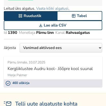
Leitud üks algatus.
Vaata kõiki algatusi
.
Ruudustik
Tabel
Lae alla CSV
Id
1390
Menetleja
Pärnu linn
Kanal
Rahvaalgatus
Järjesta
Pärnu linnale
10.07.2025
Kergliiklustee Audru kool- Jõõpre kool suunal
Merje Palmer
460 allkirja
Telli uute algatuste kohta