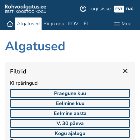
Logi sisse
EST
ENG
Algatused
Riigikogu
KOV
EL
Muu…
Algatused
Filtrid
Kiirpäringud
Praegune kuu
Eelmine kuu
Eelmine aasta
V. 30 päeva
Kogu ajalugu