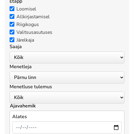
Etapp
Loomisel
Allkirjastamisel
Riigikogus
Valitsusasutuses
Järelkaja
Saaja
Menetleja
Menetluse tulemus
Ajavahemik
Alates