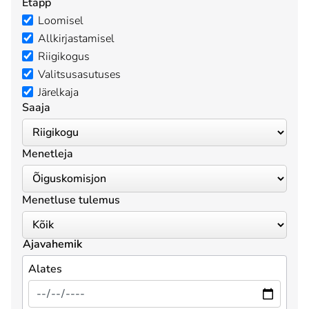
Etapp
Loomisel
Allkirjastamisel
Riigikogus
Valitsusasutuses
Järelkaja
Saaja
Menetleja
Menetluse tulemus
Ajavahemik
Alates