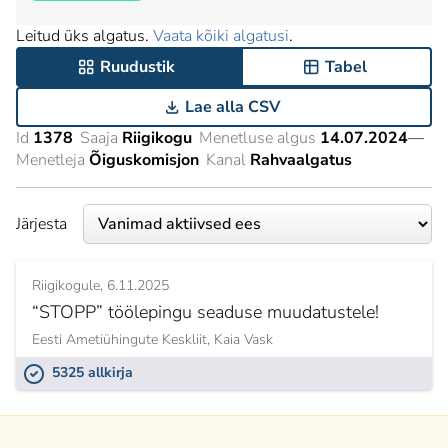
Leitud üks algatus.
Vaata kõiki algatusi
.
Ruudustik
Tabel
Lae alla CSV
Id
1378
Saaja
Riigikogu
Menetluse algus
14.07.2024
—
Menetleja
Õiguskomisjon
Kanal
Rahvaalgatus
Järjesta
Riigikogule
6.11.2025
“STOPP” töölepingu seaduse muudatustele!
Eesti Ametiühingute Keskliit,
Kaia Vask
5325 allkirja