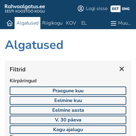
Logi sisse
EST
ENG
Algatused
Riigikogu
KOV
EL
Muu…
Algatused
Filtrid
Kiirpäringud
Praegune kuu
Eelmine kuu
Eelmine aasta
V. 30 päeva
Kogu ajalugu