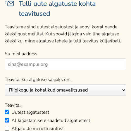
Telli uute algatuste kohta
teavitused
Teavitame sind uutest algatustest ja soovi korral nende
käekäigust meilitsi. Kui soovid jälgida vaid ühe algatuse
käekäiku, mine algatuse lehele ja telli teavitus küljeribalt.
Su meiliaadress
Teavita, kui algatuse saajaks on…
Teavita…
Uutest algatustest
Allkirjastamisele saadetud algatustest
Algatuste menetlusinfost