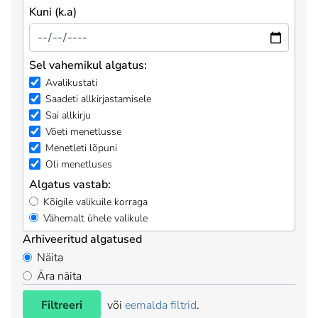
Kuni (k.a)
Sel vahemikul algatus:
Avalikustati
Saadeti allkirjastamisele
Sai allkirju
Võeti menetlusse
Menetleti lõpuni
Oli menetluses
Algatus vastab:
Kõigile valikuile korraga
Vähemalt ühele valikule
Arhiveeritud algatused
Näita
Ära näita
Filtreeri
või
eemalda filtrid
.