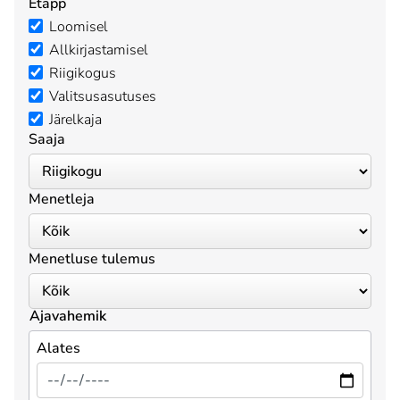
Etapp
Loomisel
Allkirjastamisel
Riigikogus
Valitsusasutuses
Järelkaja
Saaja
Menetleja
Menetluse tulemus
Ajavahemik
Alates