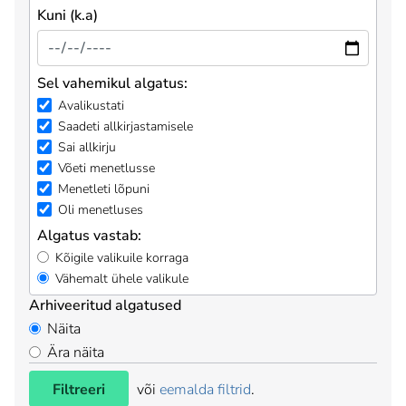
Kuni (k.a)
Sel vahemikul algatus:
Avalikustati
Saadeti allkirjastamisele
Sai allkirju
Võeti menetlusse
Menetleti lõpuni
Oli menetluses
Algatus vastab:
Kõigile valikuile korraga
Vähemalt ühele valikule
Arhiveeritud algatused
Näita
Ära näita
Filtreeri
või
eemalda filtrid
.