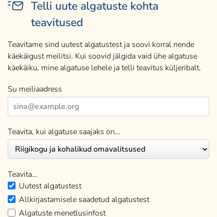
Telli uute algatuste kohta
teavitused
Teavitame sind uutest algatustest ja soovi korral nende
käekäigust meilitsi. Kui soovid jälgida vaid ühe algatuse
käekäiku, mine algatuse lehele ja telli teavitus küljeribalt.
Su meiliaadress
Teavita, kui algatuse saajaks on…
Teavita…
Uutest algatustest
Allkirjastamisele saadetud algatustest
Algatuste menetlusinfost