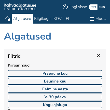
Logi sisse
EST
ENG
Algatused
Riigikogu
KOV
EL
Muu…
Algatused
Filtrid
Kiirpäringud
Praegune kuu
Eelmine kuu
Eelmine aasta
V. 30 päeva
Kogu ajalugu