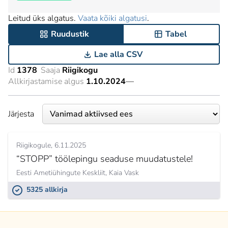
Leitud üks algatus.
Vaata kõiki algatusi
.
Ruudustik
Tabel
Lae alla CSV
Id
1378
Saaja
Riigikogu
Allkirjastamise algus
1.10.2024
—
Järjesta
Riigikogule
6.11.2025
“STOPP” töölepingu seaduse muudatustele!
Eesti Ametiühingute Keskliit,
Kaia Vask
5325 allkirja