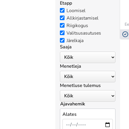
Etapp
Loomisel
Allkirjastamisel
Ee
Riigikogus
Valitsusasutuses
Järelkaja
Saaja
Menetleja
Menetluse tulemus
Ajavahemik
Alates