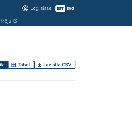
Logi sisse
EST
ENG
Mõju
ik
Tabel
Lae alla CSV