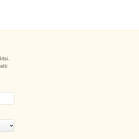
itsi.
elli