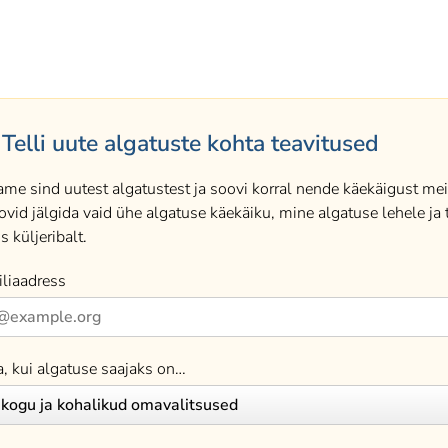
Telli uute algatuste kohta teavitused
ame sind uutest algatustest ja soovi korral nende käekäigust meil
ovid jälgida vaid ühe algatuse käekäiku, mine algatuse lehele ja t
s küljeribalt.
liaadress
a, kui algatuse saajaks on…