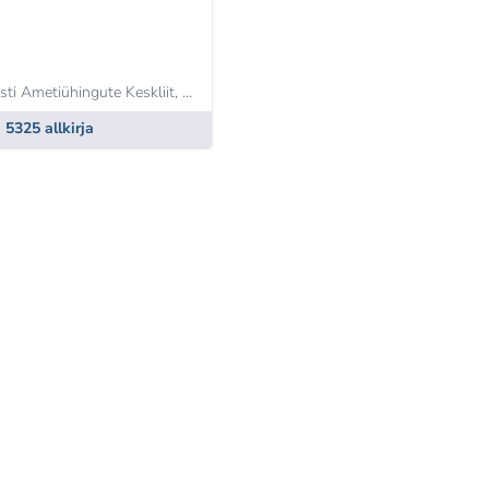
sti Ametiühingute Keskliit,
Kaia Vask
5325 allkirja