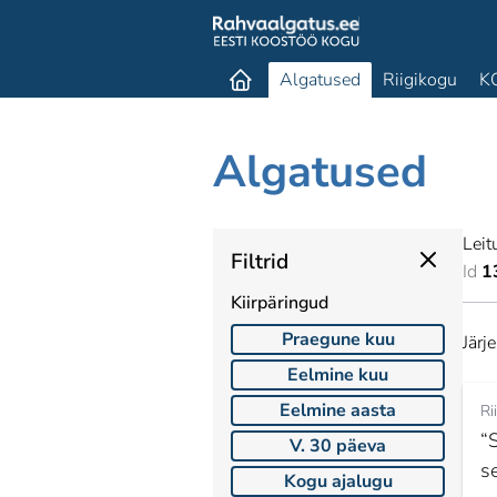
Algatused
Riigikogu
K
Algatused
Leit
Filtrid
Id
1
Kiirpäringud
Praegune kuu
Järj
Eelmine kuu
Eelmine aasta
Ri
“
V. 30 päeva
s
Kogu ajalugu