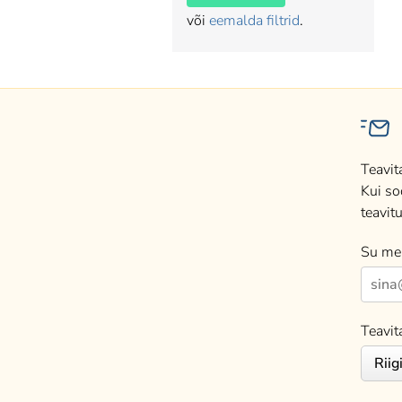
või
eemalda filtrid
.
Teavit
Kui so
teavitu
Su mei
Teavit