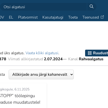
OV
EL
Platvormist
Kasutajatugi
Toeta
Teenused
ud üks algatus.
Vaata kõiki algatusi
.
Ruudust
378
Viimati allkirjastatud
2.07.2024
—
Kanal
Rahvaalgatus
esta
igikogule
6.11.2025
STOPP” töölepingu
eaduse muudatustele!