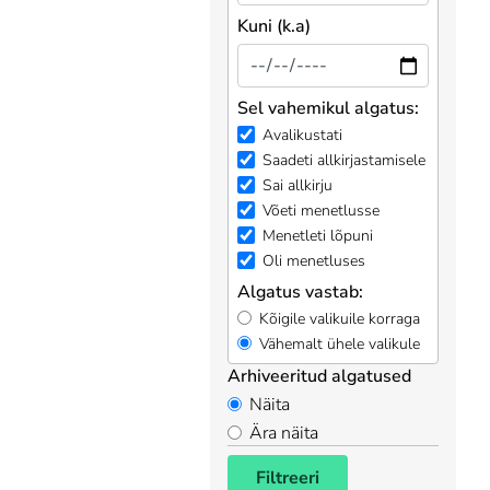
Kuni (k.a)
Sel vahemikul algatus:
Avalikustati
Saadeti allkirjastamisele
Sai allkirju
Võeti menetlusse
Menetleti lõpuni
Oli menetluses
Algatus vastab:
Kõigile valikuile korraga
Vähemalt ühele valikule
Arhiveeritud algatused
Näita
Ära näita
Filtreeri