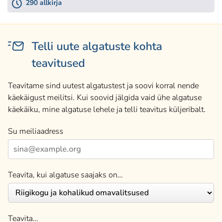
290 allkirja
Telli uute algatuste kohta
teavitused
Teavitame sind uutest algatustest ja soovi korral nende
käekäigust meilitsi. Kui soovid jälgida vaid ühe algatuse
käekäiku, mine algatuse lehele ja telli teavitus küljeribalt.
Su meiliaadress
Teavita, kui algatuse saajaks on…
Teavita…