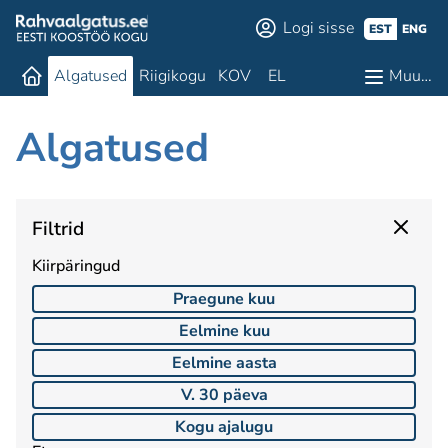
Logi sisse
EST
ENG
Algatused
Riigikogu
KOV
EL
Muu…
Algatused
Filtrid
Kiirpäringud
Praegune kuu
Eelmine kuu
Eelmine aasta
V. 30 päeva
Kogu ajalugu