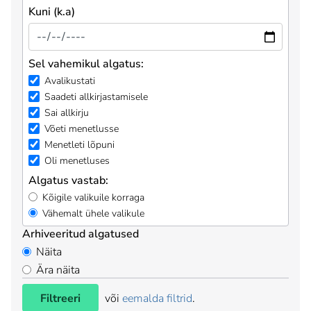
Kuni (k.a)
Sel vahemikul algatus:
Avalikustati
Saadeti allkirjastamisele
Sai allkirju
Võeti menetlusse
Menetleti lõpuni
Oli menetluses
Algatus vastab:
Kõigile valikuile korraga
Vähemalt ühele valikule
Arhiveeritud algatused
Näita
Ära näita
Filtreeri
või
eemalda filtrid
.