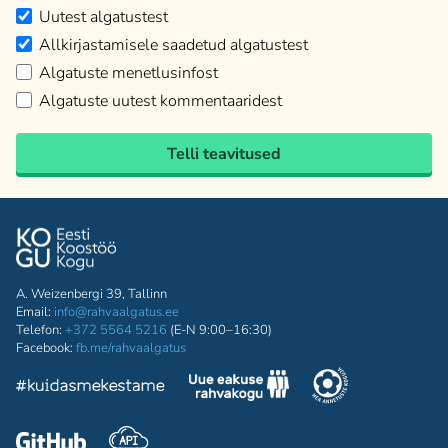
Uutest algatustest
Allkirjastamisele saadetud algatustest
Algatuste menetlusinfost
Algatuste uutest kommentaaridest
Telli teavitused
A. Weizenbergi 39, Tallinn
Email:
info@rahvaalgatus.ee
Telefon:
+372 5564 5216
(E-N 9:00–16:30)
Facebook:
fb.me/rahvaalgatus