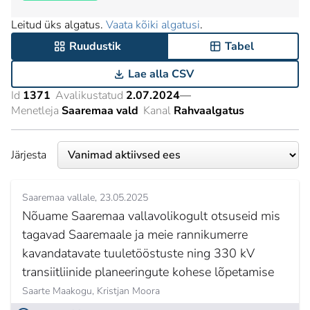
Leitud üks algatus.
Vaata kõiki algatusi
.
Ruudustik
Tabel
Lae alla CSV
Id
1371
Avalikustatud
2.07.2024
—
Menetleja
Saaremaa vald
Kanal
Rahvaalgatus
Järjesta
Saaremaa vallale
23.05.2025
Nõuame Saaremaa vallavolikogult otsuseid mis
tagavad Saaremaale ja meie rannikumerre
kavandatavate tuuletööstuste ning 330 kV
transiitliinide planeeringute kohese lõpetamise
Saarte Maakogu,
Kristjan Moora