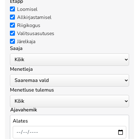
Etapp
Loomisel
Allkirjastamisel
Riigikogus
Valitsusasutuses
Järelkaja
Saaja
Menetleja
Menetluse tulemus
Ajavahemik
Alates