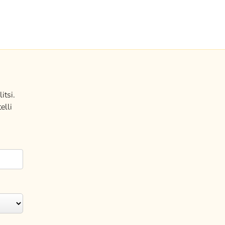
itsi.
elli