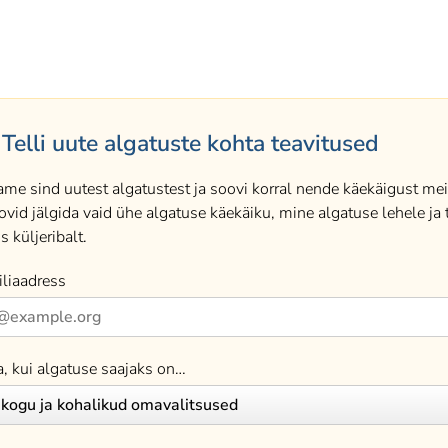
Telli uute algatuste kohta teavitused
ame sind uutest algatustest ja soovi korral nende käekäigust meil
ovid jälgida vaid ühe algatuse käekäiku, mine algatuse lehele ja t
s küljeribalt.
liaadress
a, kui algatuse saajaks on…