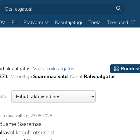
OV
EL
Platvormist
Kasutajatugi
Toeta
Teenused
ud üks algatus.
Vaata kõiki algatusi
.
Ruudust
371
Menetleja
Saaremaa vald
Kanal
Rahvaalgatus
esta
aremaa vallale
23.05.2025
õuame Saaremaa
allavolikogult otsuseid