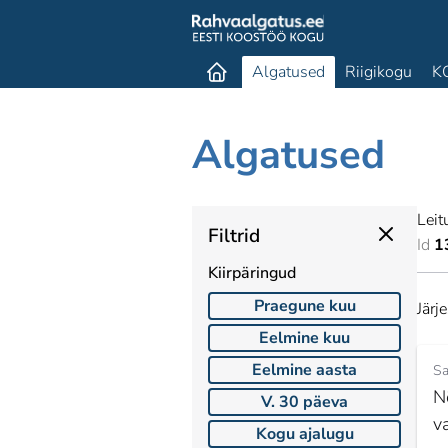
Algatused
Riigikogu
K
Algatused
Leit
Filtrid
Id
1
Kiirpäringud
Praegune kuu
Järj
Eelmine kuu
Eelmine aasta
Sa
N
V. 30 päeva
v
Kogu ajalugu