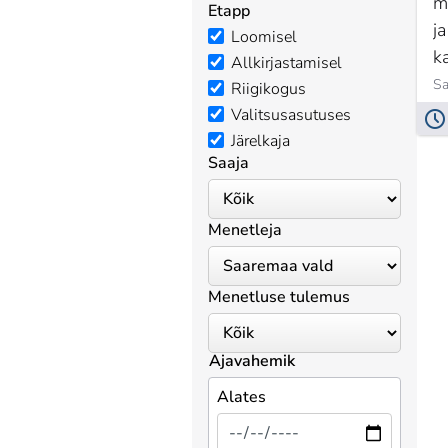
m
Etapp
j
Loomisel
k
Allkirjastamisel
t
Sa
Riigikogus
kV
Valitsusasutuses
p
Järelkaja
Saaja
l
Menetleja
Menetluse tulemus
Ajavahemik
Alates