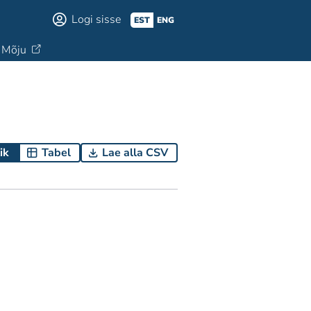
Logi sisse
EST
ENG
Mõju
ik
Tabel
Lae alla CSV