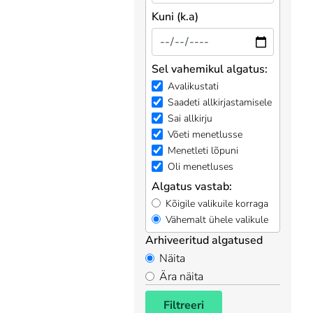
Kuni (k.a)
Sel vahemikul algatus:
Avalikustati
Saadeti allkirjastamisele
Sai allkirju
Võeti menetlusse
Menetleti lõpuni
Oli menetluses
Algatus vastab:
Kõigile valikuile korraga
Vähemalt ühele valikule
Arhiveeritud algatused
Näita
Ära näita
Filtreeri