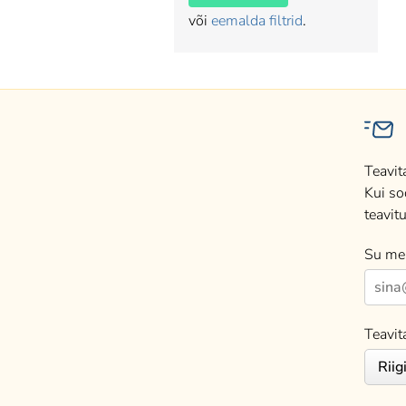
või
eemalda filtrid
.
Teavit
Kui so
teavitu
Su mei
Teavit