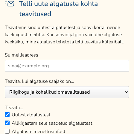
Telli uute algatuste kohta
teavitused
Teavitame sind uutest algatustest ja soovi korral nende
käekäigust meilitsi. Kui soovid jälgida vaid ühe algatuse
käekäiku, mine algatuse lehele ja telli teavitus küljeribalt.
Su meiliaadress
Teavita, kui algatuse saajaks on…
Teavita…
Uutest algatustest
Allkirjastamisele saadetud algatustest
Algatuste menetlusinfost