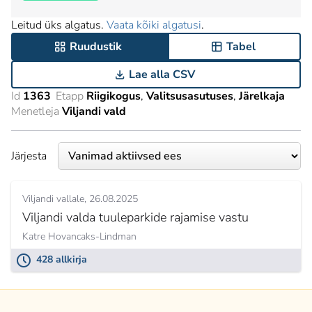
Leitud üks algatus.
Vaata kõiki algatusi
.
Ruudustik
Tabel
Lae alla CSV
Id
1363
Etapp
Riigikogus
Valitsusasutuses
Järelkaja
Menetleja
Viljandi vald
Järjesta
Viljandi vallale
26.08.2025
Viljandi valda tuuleparkide rajamise vastu
Katre Hovancaks-Lindman
428 allkirja