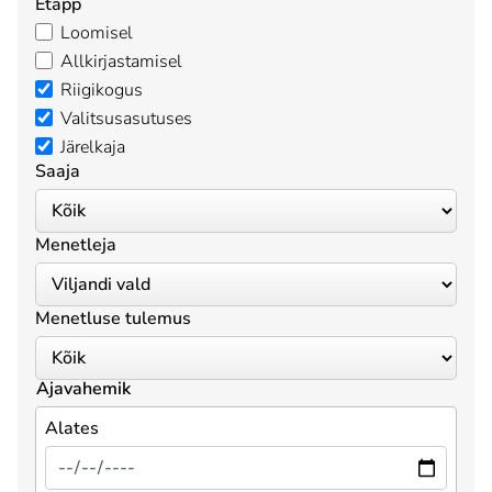
Etapp
Loomisel
Allkirjastamisel
Riigikogus
Valitsusasutuses
Järelkaja
Saaja
Menetleja
Menetluse tulemus
Ajavahemik
Alates