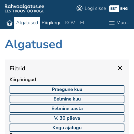
Logi sisse
EST
ENG
Algatused
Riigikogu
KOV
EL
Muu…
Algatused
Filtrid
Kiirpäringud
Praegune kuu
Eelmine kuu
Eelmine aasta
V. 30 päeva
Kogu ajalugu