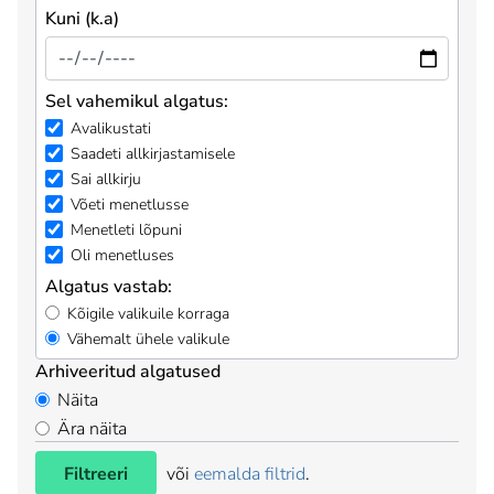
Kuni (k.a)
Sel vahemikul algatus:
Avalikustati
Saadeti allkirjastamisele
Sai allkirju
Võeti menetlusse
Menetleti lõpuni
Oli menetluses
Algatus vastab:
Kõigile valikuile korraga
Vähemalt ühele valikule
Arhiveeritud algatused
Näita
Ära näita
Filtreeri
või
eemalda filtrid
.