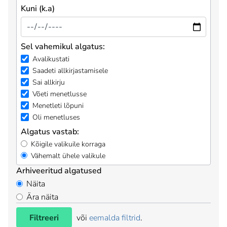
Kuni (k.a)
Sel vahemikul algatus:
Avalikustati
Saadeti allkirjastamisele
Sai allkirju
Võeti menetlusse
Menetleti lõpuni
Oli menetluses
Algatus vastab:
Kõigile valikuile korraga
Vähemalt ühele valikule
Arhiveeritud algatused
Näita
Ära näita
Filtreeri
või
eemalda filtrid
.