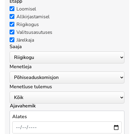
Etapp
Loomisel
Allkirjastamisel
Riigikogus
Valitsusasutuses
Järelkaja
Saaja
Menetleja
Menetluse tulemus
Ajavahemik
Alates