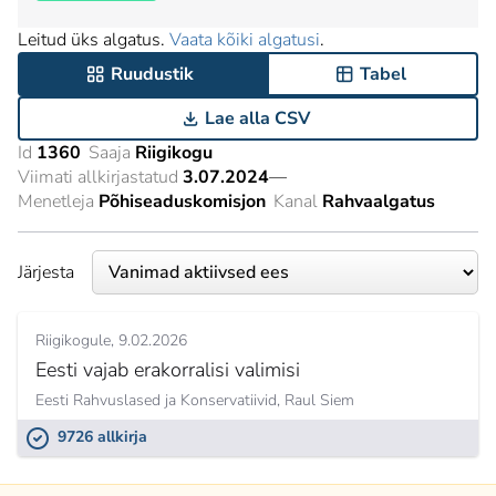
Leitud üks algatus.
Vaata kõiki algatusi
.
Ruudustik
Tabel
Lae alla CSV
Id
1360
Saaja
Riigikogu
Viimati allkirjastatud
3.07.2024
—
Menetleja
Põhiseaduskomisjon
Kanal
Rahvaalgatus
Järjesta
Riigikogule
9.02.2026
Eesti vajab erakorralisi valimisi
Eesti Rahvuslased ja Konservatiivid,
Raul Siem
9726 allkirja