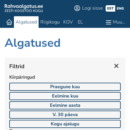
Logi sisse
EST
ENG
Algatused
Riigikogu
KOV
EL
Muu…
Algatused
Filtrid
Kiirpäringud
Praegune kuu
Eelmine kuu
Eelmine aasta
V. 30 päeva
Kogu ajalugu