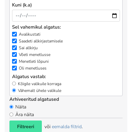
Kuni (k.a)
Sel vahemikul algatus:
Avalikustati
Saadeti allkirjastamisele
Sai allkirju
Võeti menetlusse
Menetleti lõpuni
Oli menetluses
Algatus vastab:
Kõigile valikuile korraga
Vähemalt ühele valikule
Arhiveeritud algatused
Näita
Ära näita
Filtreeri
või
eemalda filtrid
.