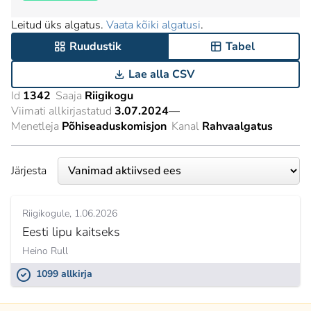
Leitud üks algatus.
Vaata kõiki algatusi
.
Ruudustik
Tabel
Lae alla CSV
Id
1342
Saaja
Riigikogu
Viimati allkirjastatud
3.07.2024
—
Menetleja
Põhiseaduskomisjon
Kanal
Rahvaalgatus
Järjesta
Riigikogule
1.06.2026
Eesti lipu kaitseks
Heino Rull
1099 allkirja