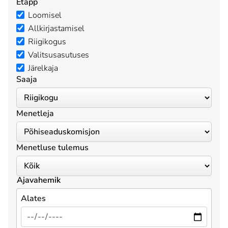
Etapp
Loomisel
Allkirjastamisel
Riigikogus
Valitsusasutuses
Järelkaja
Saaja
Menetleja
Menetluse tulemus
Ajavahemik
Alates