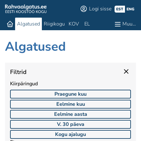
Logi sisse
EST
ENG
Algatused
Riigikogu
KOV
EL
Muu…
Algatused
Filtrid
Kiirpäringud
Praegune kuu
Eelmine kuu
Eelmine aasta
V. 30 päeva
Kogu ajalugu