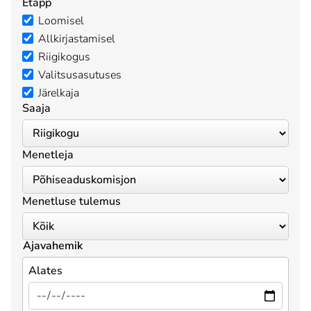
Etapp
Loomisel
Allkirjastamisel
Riigikogus
Valitsusasutuses
Järelkaja
Saaja
Menetleja
Menetluse tulemus
Ajavahemik
Alates