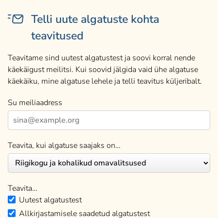
Telli uute algatuste kohta
teavitused
Teavitame sind uutest algatustest ja soovi korral nende
käekäigust meilitsi. Kui soovid jälgida vaid ühe algatuse
käekäiku, mine algatuse lehele ja telli teavitus küljeribalt.
Su meiliaadress
Teavita, kui algatuse saajaks on…
Teavita…
Uutest algatustest
Allkirjastamisele saadetud algatustest