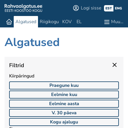
Logi sisse
EST
ENG
Algatused
Riigikogu
KOV
EL
Muu…
Algatused
Filtrid
Kiirpäringud
Praegune kuu
Eelmine kuu
Eelmine aasta
V. 30 päeva
Kogu ajalugu