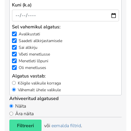
Kuni (k.a)
Sel vahemikul algatus:
Avalikustati
Saadeti allkirjastamisele
Sai allkirju
Võeti menetlusse
Menetleti lõpuni
Oli menetluses
Algatus vastab:
Kõigile valikuile korraga
Vähemalt ühele valikule
Arhiveeritud algatused
Näita
Ära näita
Filtreeri
või
eemalda filtrid
.