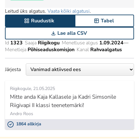
Leitud üks algatus.
Vaata kõiki algatusi
.
Ruudustik
Tabel
Lae alla CSV
Id
1323
Saaja
Riigikogu
Menetluse algus
1.09.2024
—
Menetleja
Põhiseaduskomisjon
Kanal
Rahvaalgatus
Järjesta
Riigikogule
21.05.2025
Mitte anda Kaja Kallasele ja Kadri Simsonile
Riigivapi II klassi teenetemärki!
Andro Roos
1864 allkirja