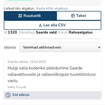
Leitud üks algatus.
Vaata kõiki algatusi
.
Ruudustik
Tabel
Lae alla CSV
Id
1320
Menetleja
Saarde vald
Kanal
Rahvaalgatus
Järjesta
Saarde vallale
18.04.2025
Mulgi valla kodanike pöördumine Saarde
vallavalitsusele ja vallavolikogule tuuletööstuse
vastu
Veiko Kuusik
214 allkirja