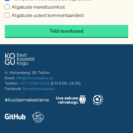
Algatuste menetlusinfost
Algatuste uutest kommentaaridest
Telli teavitused
A. Weizenbergi 39, Tallinn
Email:
info@rahvaalgatus.ee
Telefon:
+372 5564 5216
(E-N 9:00–16:30)
Facebook:
fb.me/rahvaalgatus