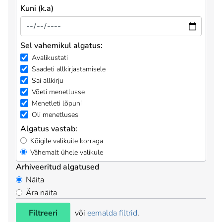
Kuni (k.a)
Sel vahemikul algatus:
Avalikustati
Saadeti allkirjastamisele
Sai allkirju
Võeti menetlusse
Menetleti lõpuni
Oli menetluses
Algatus vastab:
Kõigile valikuile korraga
Vähemalt ühele valikule
Arhiveeritud algatused
Näita
Ära näita
Filtreeri
või
eemalda filtrid
.