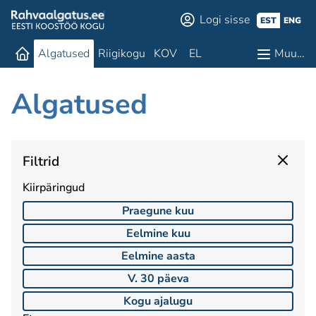
Logi sisse
EST
ENG
Algatused
Riigikogu
KOV
EL
Muu…
Algatused
Filtrid
Kiirpäringud
Praegune kuu
Eelmine kuu
Eelmine aasta
V. 30 päeva
Kogu ajalugu