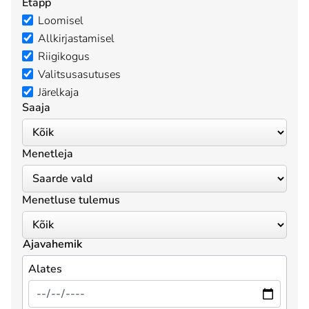
Etapp
Loomisel
Allkirjastamisel
Riigikogus
Valitsusasutuses
Järelkaja
Saaja
Menetleja
Menetluse tulemus
Ajavahemik
Alates