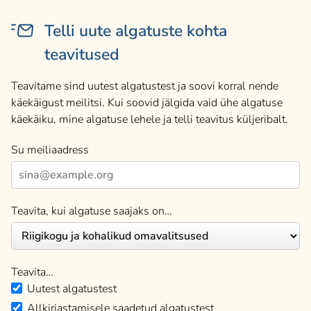
Telli uute algatuste kohta
teavitused
Teavitame sind uutest algatustest ja soovi korral nende
käekäigust meilitsi. Kui soovid jälgida vaid ühe algatuse
käekäiku, mine algatuse lehele ja telli teavitus küljeribalt.
Su meiliaadress
Teavita, kui algatuse saajaks on…
Teavita…
Uutest algatustest
Allkirjastamisele saadetud algatustest