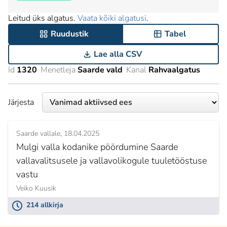
Leitud üks algatus.
Vaata kõiki algatusi
.
Ruudustik
Tabel
Lae alla CSV
Id
1320
Menetleja
Saarde vald
Kanal
Rahvaalgatus
Järjesta
Saarde vallale
18.04.2025
Mulgi valla kodanike pöördumine Saarde
vallavalitsusele ja vallavolikogule tuuletööstuse
vastu
Veiko Kuusik
214 allkirja