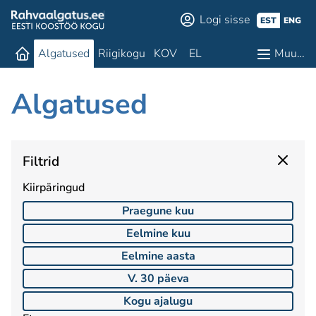
Logi sisse
EST
ENG
Algatused
Riigikogu
KOV
EL
Muu…
Algatused
Filtrid
Kiirpäringud
Praegune kuu
Eelmine kuu
Eelmine aasta
V. 30 päeva
Kogu ajalugu