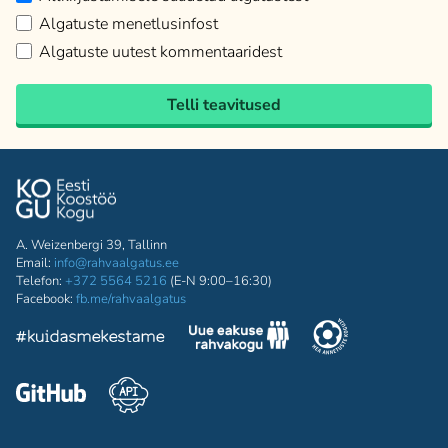
Algatuste menetlusinfost
Algatuste uutest kommentaaridest
Telli teavitused
A. Weizenbergi 39, Tallinn
Email:
info@rahvaalgatus.ee
Telefon:
+372 5564 5216
(E-N 9:00–16:30)
Facebook:
fb.me/rahvaalgatus