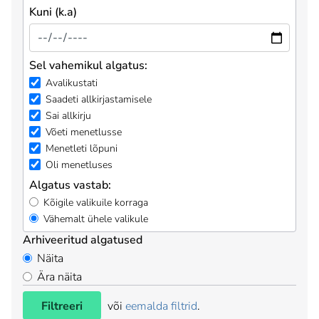
Kuni (k.a)
Sel vahemikul algatus:
Avalikustati
Saadeti allkirjastamisele
Sai allkirju
Võeti menetlusse
Menetleti lõpuni
Oli menetluses
Algatus vastab:
Kõigile valikuile korraga
Vähemalt ühele valikule
Arhiveeritud algatused
Näita
Ära näita
Filtreeri
või
eemalda filtrid
.