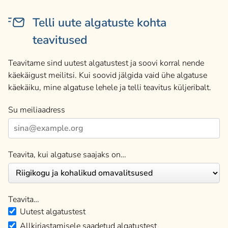
Telli uute algatuste kohta
teavitused
Teavitame sind uutest algatustest ja soovi korral nende
käekäigust meilitsi. Kui soovid jälgida vaid ühe algatuse
käekäiku, mine algatuse lehele ja telli teavitus küljeribalt.
Su meiliaadress
Teavita, kui algatuse saajaks on…
Teavita…
Uutest algatustest
Allkirjastamisele saadetud algatustest