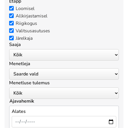
Etapp
Loomisel
Allkirjastamisel
Riigikogus
Valitsusasutuses
Järelkaja
Saaja
Menetleja
Menetluse tulemus
Ajavahemik
Alates