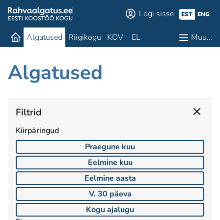
Logi sisse
EST
ENG
Algatused
Riigikogu
KOV
EL
Muu…
Algatused
Filtrid
Kiirpäringud
Praegune kuu
Eelmine kuu
Eelmine aasta
V. 30 päeva
Kogu ajalugu