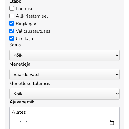
Etapp
Loomisel
Allkirjastamisel
Riigikogus
Valitsusasutuses
Järelkaja
Saaja
Menetleja
Menetluse tulemus
Ajavahemik
Alates