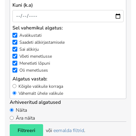
Kuni (k.a)
Sel vahemikul algatus:
Avalikustati
Saadeti allkirjastamisele
Sai allkirju
Võeti menetlusse
Menetleti lõpuni
Oli menetluses
Algatus vastab:
Kõigile valikuile korraga
Vähemalt ühele valikule
Arhiveeritud algatused
Näita
Ära näita
Filtreeri
või
eemalda filtrid
.