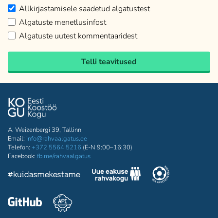
Allkirjastamisele saadetud algatustest
Algatuste menetlusinfost
Algatuste uutest kommentaaridest
Telli teavitused
A. Weizenbergi 39, Tallinn
Email:
info@rahvaalgatus.ee
Telefon:
+372 5564 5216
(E-N 9:00–16:30)
Facebook:
fb.me/rahvaalgatus