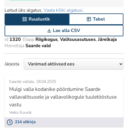
Leitud üks algatus.
Vaata kõiki algatusi
.
Ruudustik
Tabel
Lae alla CSV
Id
1320
Etapp
Riigikogus
Valitsusasutuses
Järelkaja
Menetleja
Saarde vald
Järjesta
Saarde vallale
18.04.2025
Mulgi valla kodanike pöördumine Saarde
vallavalitsusele ja vallavolikogule tuuletööstuse
vastu
Veiko Kuusik
214 allkirja