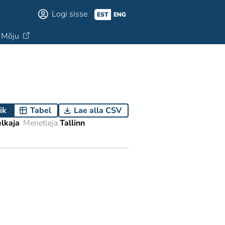
Logi sisse
EST
ENG
Mõju
ik
Tabel
Lae alla CSV
elkaja
Menetleja
Tallinn