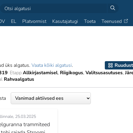
OV
EL
Platvormist
Kasutajatugi
Toeta
Teenused
ud üks algatus.
Vaata kõiki algatusi
.
Ruudust
319
Etapp
Allkirjastamisel
Riigikogus
Valitsusasutuses
Jär
al
Rahvaalgatus
esta
llinnale
25.03.2025
elguranna trammiteed
i tohi rajada Stroomi