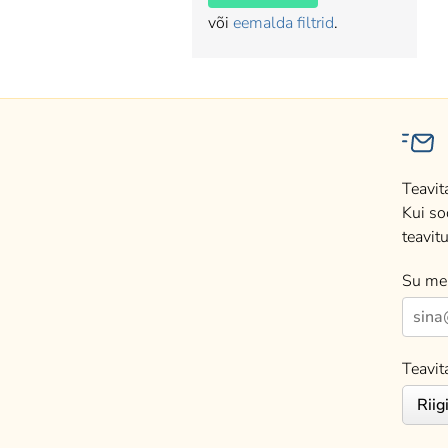
või
eemalda filtrid
.
Teavit
Kui so
teavitu
Su mei
Teavit