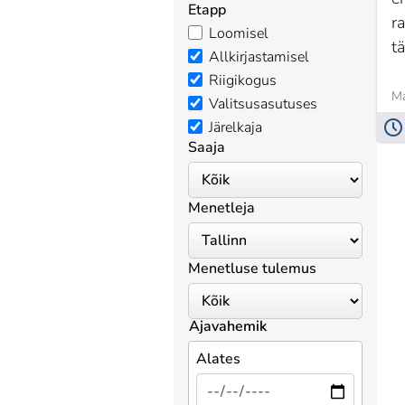
Etapp
r
Loomisel
t
Allkirjastamisel
Riigikogus
Ma
Valitsusasutuses
Järelkaja
Saaja
Menetleja
Menetluse tulemus
Ajavahemik
Alates