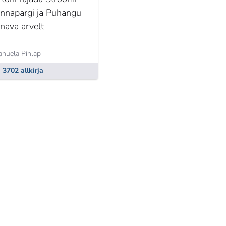
annapargi ja Puhangu
änava arvelt
nuela Pihlap
3702 allkirja