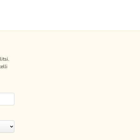
itsi.
elli