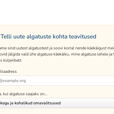
Telli uute algatuste kohta teavitused
ame sind uutest algatustest ja soovi korral nende käekäigust meil
ovid jälgida vaid ühe algatuse käekäiku, mine algatuse lehele ja t
s küljeribalt.
liaadress
a, kui algatuse saajaks on…