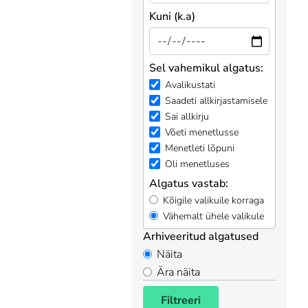
Kuni (k.a)
Sel vahemikul algatus:
Avalikustati
Saadeti allkirjastamisele
Sai allkirju
Võeti menetlusse
Menetleti lõpuni
Oli menetluses
Algatus vastab:
Kõigile valikuile korraga
Vähemalt ühele valikule
Arhiveeritud algatused
Näita
Ära näita
Filtreeri