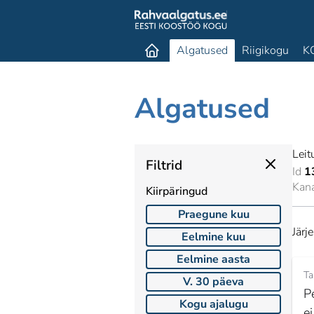
Algatused
Riigikogu
K
Algatused
Leit
Filtrid
Id
1
Kan
Kiirpäringud
Praegune kuu
Järj
Eelmine kuu
Eelmine aasta
Ta
V. 30 päeva
P
Kogu ajalugu
e