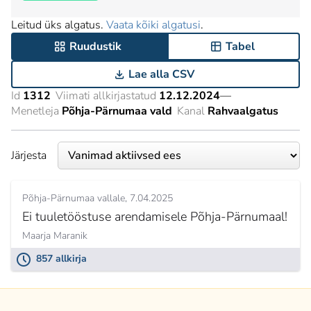
Leitud üks algatus.
Vaata kõiki algatusi
.
Ruudustik
Tabel
Lae alla CSV
Id
1312
Viimati allkirjastatud
12.12.2024
—
Menetleja
Põhja-Pärnumaa vald
Kanal
Rahvaalgatus
Järjesta
Põhja-Pärnumaa vallale
7.04.2025
Ei tuuletööstuse arendamisele Põhja-Pärnumaal!
Maarja Maranik
857 allkirja