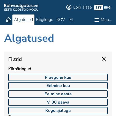
Logi sisse
EST
ENG
Algatused
Riigikogu
KOV
EL
Muu…
Algatused
Filtrid
Kiirpäringud
Praegune kuu
Eelmine kuu
Eelmine aasta
V. 30 päeva
Kogu ajalugu