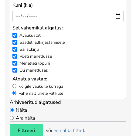
Kuni (k.a)
Sel vahemikul algatus:
Avalikustati
Saadeti allkirjastamisele
Sai allkirju
Võeti menetlusse
Menetleti lõpuni
Oli menetluses
Algatus vastab:
Kõigile valikuile korraga
Vähemalt ühele valikule
Arhiveeritud algatused
Näita
Ära näita
Filtreeri
või
eemalda filtrid
.