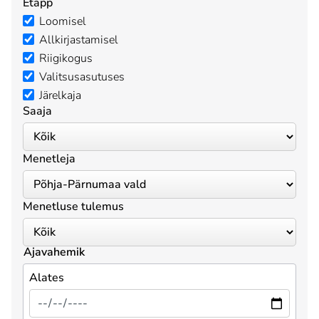
Etapp
Loomisel
Allkirjastamisel
Riigikogus
Valitsusasutuses
Järelkaja
Saaja
Menetleja
Menetluse tulemus
Ajavahemik
Alates