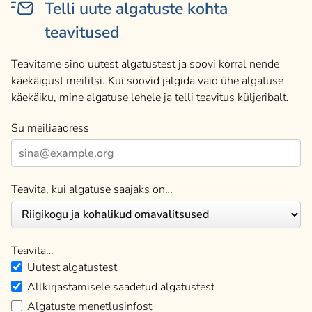
Telli uute algatuste kohta
teavitused
Teavitame sind uutest algatustest ja soovi korral nende
käekäigust meilitsi. Kui soovid jälgida vaid ühe algatuse
käekäiku, mine algatuse lehele ja telli teavitus küljeribalt.
Su meiliaadress
Teavita, kui algatuse saajaks on…
Teavita…
Uutest algatustest
Allkirjastamisele saadetud algatustest
Algatuste menetlusinfost