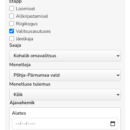
Etapp
Loomisel
Allkirjastamisel
Riigikogus
Valitsusasutuses
Järelkaja
Saaja
Menetleja
Menetluse tulemus
Ajavahemik
Alates