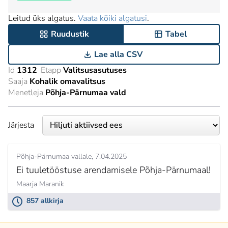
Leitud üks algatus.
Vaata kõiki algatusi
.
Ruudustik
Tabel
Lae alla CSV
Id
1312
Etapp
Valitsusasutuses
Saaja
Kohalik omavalitsus
Menetleja
Põhja-Pärnumaa vald
Järjesta
Põhja-Pärnumaa vallale
7.04.2025
Ei tuuletööstuse arendamisele Põhja-Pärnumaal!
Maarja Maranik
857 allkirja