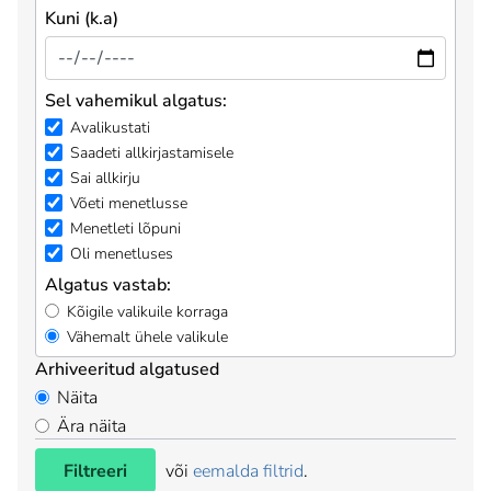
Kuni (k.a)
Sel vahemikul algatus:
Avalikustati
Saadeti allkirjastamisele
Sai allkirju
Võeti menetlusse
Menetleti lõpuni
Oli menetluses
Algatus vastab:
Kõigile valikuile korraga
Vähemalt ühele valikule
Arhiveeritud algatused
Näita
Ära näita
Filtreeri
või
eemalda filtrid
.