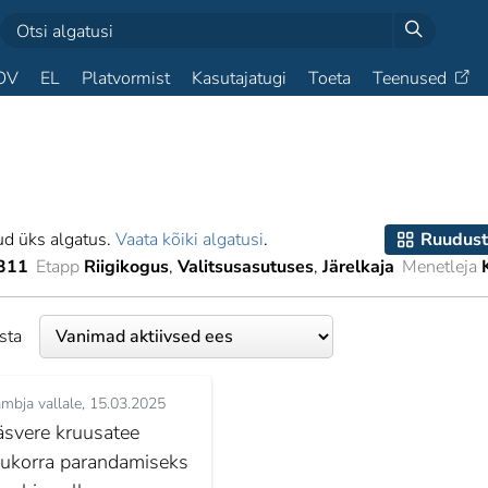
OV
EL
Platvormist
Kasutajatugi
Toeta
Teenused
ud üks algatus.
Vaata kõiki algatusi
.
Ruudust
311
Etapp
Riigikogus
Valitsusasutuses
Järelkaja
Menetleja
esta
mbja vallale
15.03.2025
äsvere kruusatee
lukorra parandamiseks