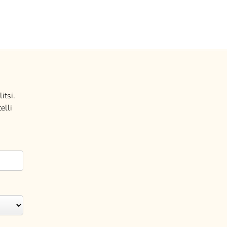
itsi.
elli