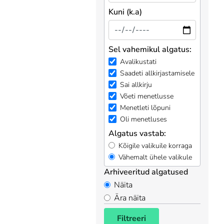
Kuni (k.a)
Sel vahemikul algatus:
Avalikustati
Saadeti allkirjastamisele
Sai allkirju
Võeti menetlusse
Menetleti lõpuni
Oli menetluses
Algatus vastab:
Kõigile valikuile korraga
Vähemalt ühele valikule
Arhiveeritud algatused
Näita
Ära näita
Filtreeri