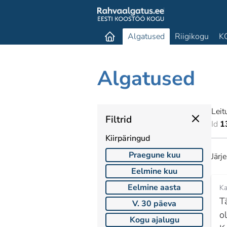
Algatused
Riigikogu
K
Algatused
Leit
Filtrid
Id
1
Kiirpäringud
Praegune kuu
Järj
Eelmine kuu
Eelmine aasta
Ka
T
V. 30 päeva
o
Kogu ajalugu