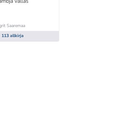
ambja vallas
grit Saaremaa
113 allkirja