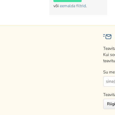
või
eemalda filtrid
.
Teavit
Kui so
teavitu
Su mei
Teavit