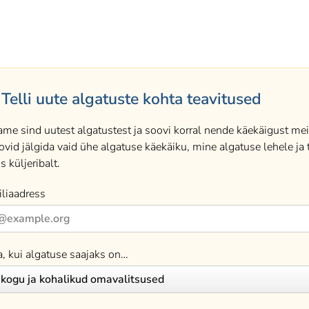
Telli uute algatuste kohta teavitused
ame sind uutest algatustest ja soovi korral nende käekäigust meil
ovid jälgida vaid ühe algatuse käekäiku, mine algatuse lehele ja t
s küljeribalt.
liaadress
a, kui algatuse saajaks on…