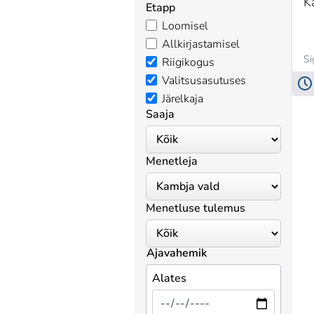
K
Etapp
Loomisel
Allkirjastamisel
Si
Riigikogus
Valitsusasutuses
Järelkaja
Saaja
Menetleja
Menetluse tulemus
Ajavahemik
Alates