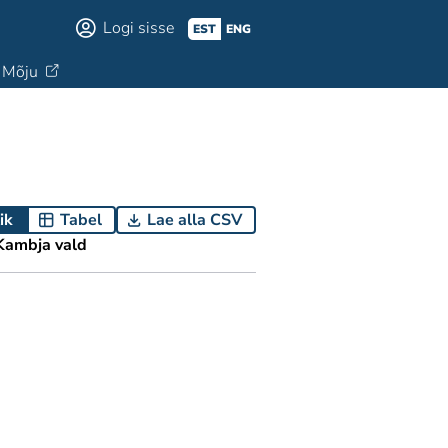
Logi sisse
EST
ENG
Mõju
ik
Tabel
Lae alla CSV
Kambja vald