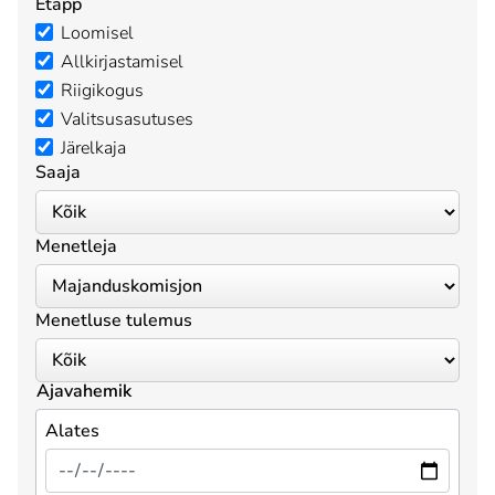
Etapp
Loomisel
Allkirjastamisel
Riigikogus
Valitsusasutuses
Järelkaja
Saaja
Menetleja
Menetluse tulemus
Ajavahemik
Alates