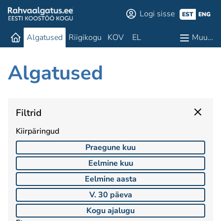
Logi sisse
EST
ENG
Algatused
Riigikogu
KOV
EL
Muu…
Algatused
Filtrid
Kiirpäringud
Praegune kuu
Eelmine kuu
Eelmine aasta
V. 30 päeva
Kogu ajalugu