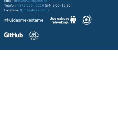
Email:
info@rahvaalgatus.ee
Telefon:
+372 5564 5216
(E-N 9:00–16:30)
Facebook:
fb.me/rahvaalgatus