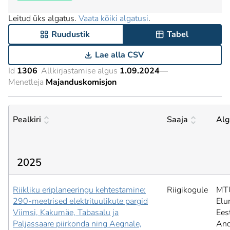
Leitud üks algatus.
Vaata kõiki algatusi
.
Ruudustik
Tabel
Lae alla CSV
Id
1306
Allkirjastamise algus
1.09.2024
—
Menetleja
Majanduskomisjon
Pealkiri
Saaja
Alg
2025
Riikliku eriplaneeringu kehtestamine:
Riigikogule
MT
290-meetrised elektrituulikute pargid
Elu
Viimsi, Kakumäe, Tabasalu ja
Ees
Paljassaare piirkonda ning Aegnale,
And