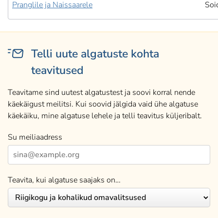
Pranglile ja Naissaarele
Soi
Telli uute algatuste kohta
teavitused
Teavitame sind uutest algatustest ja soovi korral nende
käekäigust meilitsi. Kui soovid jälgida vaid ühe algatuse
käekäiku, mine algatuse lehele ja telli teavitus küljeribalt.
Su meiliaadress
Teavita, kui algatuse saajaks on…