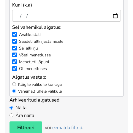
Kuni (k.a)
Sel vahemikul algatus:
Avalikustati
Saadeti allkirjastamisele
Sai allkirju
Võeti menetlusse
Menetleti lõpuni
Oli menetluses
Algatus vastab:
Kõigile valikuile korraga
Vähemalt ühele valikule
Arhiveeritud algatused
Näita
Ära näita
Filtreeri
või
eemalda filtrid
.