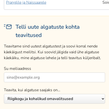
Pranglile ja Naissaarele
Soi
Telli uute algatuste kohta
teavitused
Teavitame sind uutest algatustest ja soovi korral nende
käekäigust meilitsi. Kui soovid jälgida vaid ühe algatuse
käekäiku, mine algatuse lehele ja telli teavitus küljeribalt.
Su meiliaadress
Teavita, kui algatuse saajaks on…