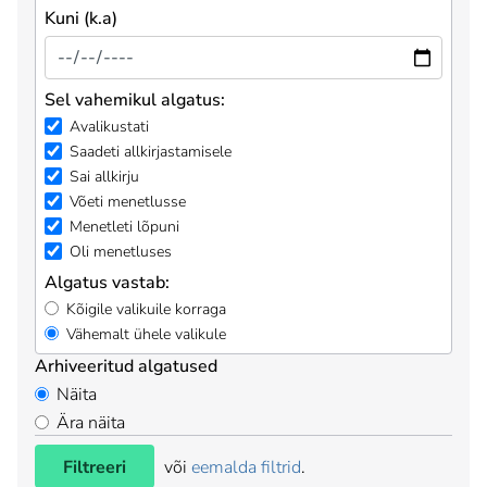
Kuni (k.a)
Sel vahemikul algatus:
Avalikustati
Saadeti allkirjastamisele
Sai allkirju
Võeti menetlusse
Menetleti lõpuni
Oli menetluses
Algatus vastab:
Kõigile valikuile korraga
Vähemalt ühele valikule
Arhiveeritud algatused
Näita
Ära näita
Filtreeri
või
eemalda filtrid
.