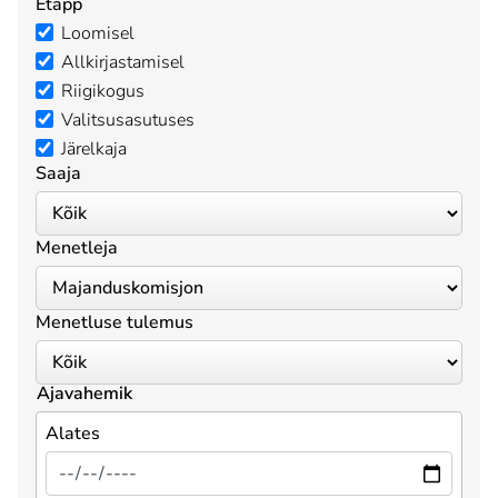
Etapp
Loomisel
Allkirjastamisel
Riigikogus
Valitsusasutuses
Järelkaja
Saaja
Menetleja
Menetluse tulemus
Ajavahemik
Alates