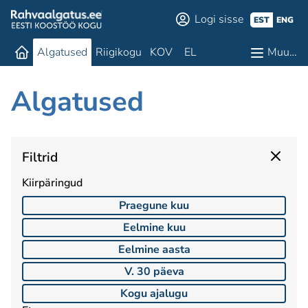
Logi sisse
EST
ENG
Algatused
Riigikogu
KOV
EL
Muu…
Algatused
Filtrid
Kiirpäringud
Praegune kuu
Eelmine kuu
Eelmine aasta
V. 30 päeva
Kogu ajalugu