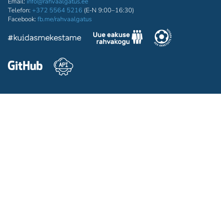
Email:
info@rahvaalgatus.ee
Telefon:
+372 5564 5216
(E-N 9:00–16:30)
Facebook:
fb.me/rahvaalgatus