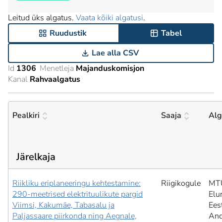
Leitud üks algatus.
Vaata kõiki algatusi
.
Ruudustik
Tabel
Lae alla CSV
Id
1306
Menetleja
Majanduskomisjon
Kanal
Rahvaalgatus
Pealkiri
Saaja
Alg
Järelkaja
Riikliku eriplaneeringu kehtestamine:
Riigikogule
MT
290-meetrised elektrituulikute pargid
Elu
Viimsi, Kakumäe, Tabasalu ja
Ees
Paljassaare piirkonda ning Aegnale,
And