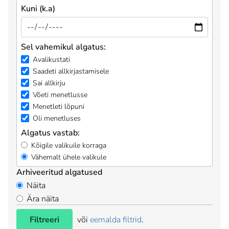
Kuni (k.a)
Sel vahemikul algatus:
Avalikustati
Saadeti allkirjastamisele
Sai allkirju
Võeti menetlusse
Menetleti lõpuni
Oli menetluses
Algatus vastab:
Kõigile valikuile korraga
Vähemalt ühele valikule
Arhiveeritud algatused
Näita
Ära näita
Filtreeri
või
eemalda filtrid
.