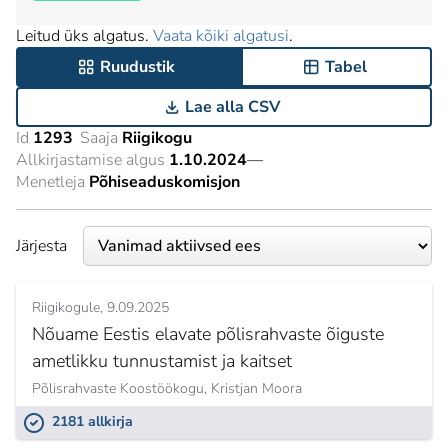
Leitud üks algatus.
Vaata kõiki algatusi
.
Ruudustik
Tabel
Lae alla CSV
Id
1293
Saaja
Riigikogu
Allkirjastamise algus
1.10.2024
—
Menetleja
Põhiseaduskomisjon
Järjesta
Riigikogule
9.09.2025
Nõuame Eestis elavate põlisrahvaste õiguste
ametlikku tunnustamist ja kaitset
Põlisrahvaste Koostöökogu,
Kristjan Moora
2181 allkirja