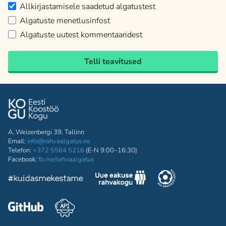
Allkirjastamisele saadetud algatustest
Algatuste menetlusinfost
Algatuste uutest kommentaaridest
Telli teavitused
A. Weizenbergi 39, Tallinn
Email:
info@rahvaalgatus.ee
Telefon:
+372 5564 5216
(E-N 9:00–16:30)
Facebook:
fb.me/rahvaalgatus