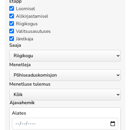
Etapp
Loomisel
Allkirjastamisel
Riigikogus
Valitsusasutuses
Järelkaja
Saaja
Menetleja
Menetluse tulemus
Ajavahemik
Alates