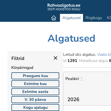
Algatused
Riigikogu
K
Algatused
Leitud üks algatus.
Vaata kõ
Filtrid
Id
1291
Menetluse algus
Kiirpäringud
Praegune kuu
Pealkiri
Eelmine kuu
Eelmine aasta
2026
V. 30 päeva
Kogu ajalugu