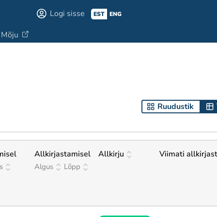
Logi sisse
EST
ENG
Mõju
Ruudustik
misel
Allkirjastamisel
Allkirju
Viimati allkirjas
s
Algus
Lõpp