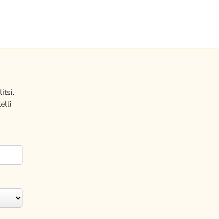
itsi.
elli