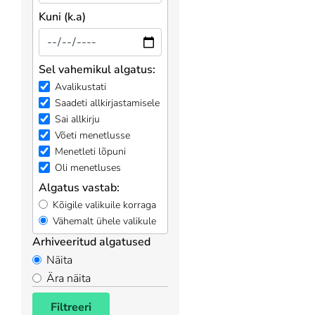
Kuni (k.a)
Sel vahemikul algatus:
Avalikustati
Saadeti allkirjastamisele
Sai allkirju
Võeti menetlusse
Menetleti lõpuni
Oli menetluses
Algatus vastab:
Kõigile valikuile korraga
Vähemalt ühele valikule
Arhiveeritud algatused
Näita
Ära näita
Filtreeri