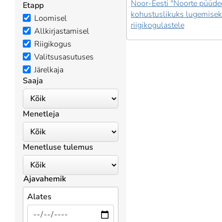
Noor-Eesti "Noorte püüde
Etapp
kohustuslikuks lugemise
Loomisel
riigikogulastele
Allkirjastamisel
Riigikogus
Valitsusasutuses
Järelkaja
Saaja
Menetleja
Menetluse tulemus
Ajavahemik
Alates