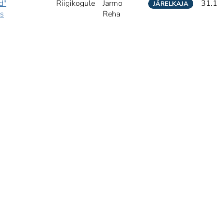
d"
Riigikogule
Jarmo
31.
JÄRELKAJA
ks
Reha