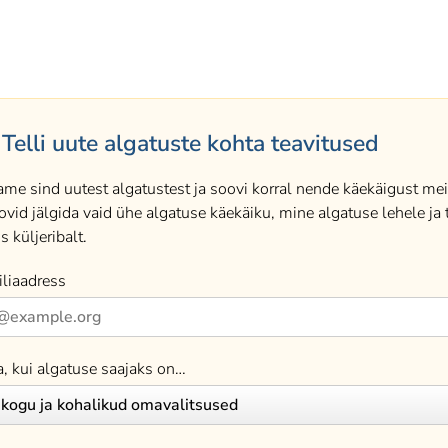
Telli uute algatuste kohta teavitused
ame sind uutest algatustest ja soovi korral nende käekäigust meil
ovid jälgida vaid ühe algatuse käekäiku, mine algatuse lehele ja t
s küljeribalt.
liaadress
a, kui algatuse saajaks on…