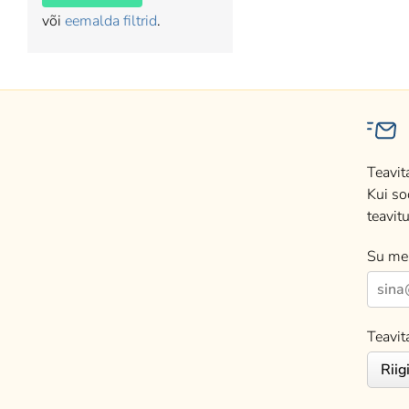
või
eemalda filtrid
.
Teavit
Kui so
teavitu
Su mei
Teavit