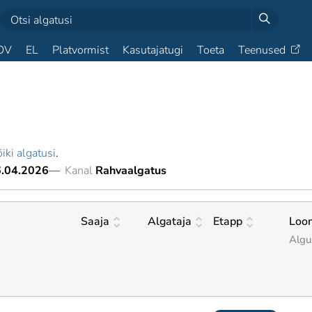
OV
EL
Platvormist
Kasutajatugi
Toeta
Teenused
iki algatusi
.
6.04.2026
—
Kanal
Rahvaalgatus
Saaja
Algataja
Etapp
Loo
Algu