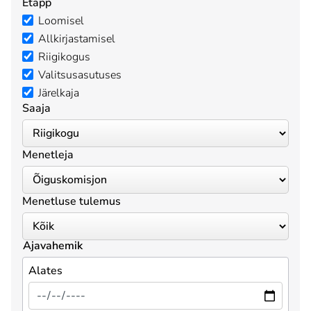
Etapp
Loomisel
Allkirjastamisel
Riigikogus
Valitsusasutuses
Järelkaja
Saaja
Menetleja
Menetluse tulemus
Ajavahemik
Alates