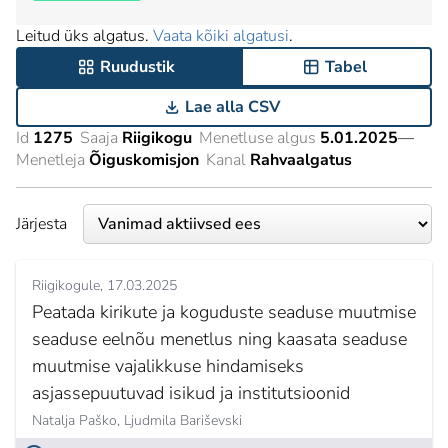
Leitud üks algatus.
Vaata kõiki algatusi
.
Ruudustik
Tabel
Lae alla CSV
Id
1275
Saaja
Riigikogu
Menetluse algus
5.01.2025
—
Menetleja
Õiguskomisjon
Kanal
Rahvaalgatus
Järjesta
Riigikogule
17.03.2025
Peatada kirikute ja koguduste seaduse muutmise
seaduse eelnõu menetlus ning kaasata seaduse
muutmise vajalikkuse hindamiseks
asjassepuutuvad isikud ja institutsioonid
Natalja Paško,
Ljudmila Bariševski