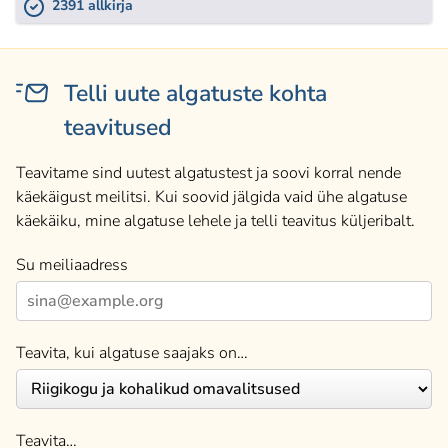
2391 allkirja
Telli uute algatuste kohta
teavitused
Teavitame sind uutest algatustest ja soovi korral nende
käekäigust meilitsi. Kui soovid jälgida vaid ühe algatuse
käekäiku, mine algatuse lehele ja telli teavitus küljeribalt.
Su meiliaadress
Teavita, kui algatuse saajaks on…
Teavita…