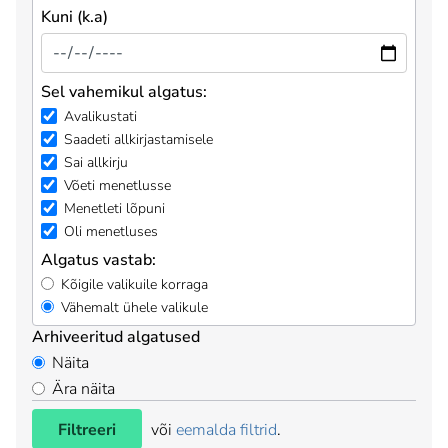
Kuni (k.a)
Sel vahemikul algatus:
Avalikustati
Saadeti allkirjastamisele
Sai allkirju
Võeti menetlusse
Menetleti lõpuni
Oli menetluses
Algatus vastab:
Kõigile valikuile korraga
Vähemalt ühele valikule
Arhiveeritud algatused
Näita
Ära näita
Filtreeri
või
eemalda filtrid
.