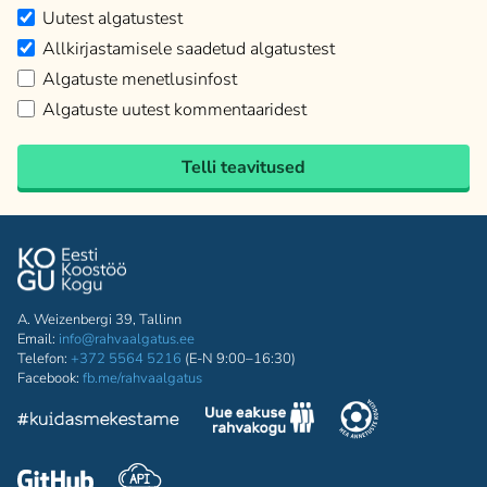
Uutest algatustest
Allkirjastamisele saadetud algatustest
Algatuste menetlusinfost
Algatuste uutest kommentaaridest
Telli teavitused
A. Weizenbergi 39, Tallinn
Email:
info@rahvaalgatus.ee
Telefon:
+372 5564 5216
(E-N 9:00–16:30)
Facebook:
fb.me/rahvaalgatus