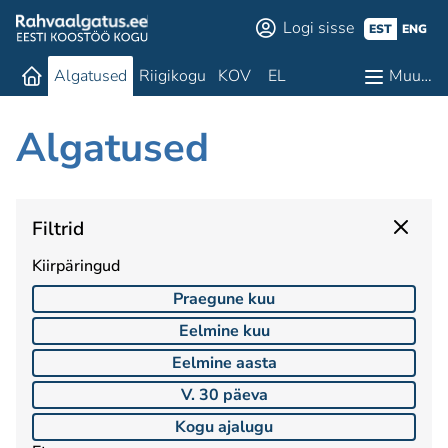
Logi sisse
EST
ENG
Algatused
Riigikogu
KOV
EL
Muu…
Algatused
Filtrid
Kiirpäringud
Praegune kuu
Eelmine kuu
Eelmine aasta
V. 30 päeva
Kogu ajalugu