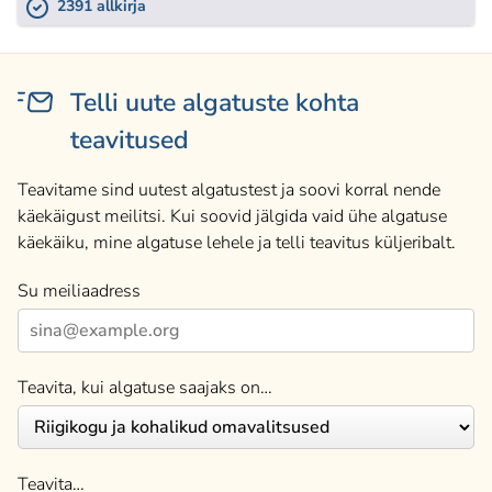
2391 allkirja
Telli uute algatuste kohta
teavitused
Teavitame sind uutest algatustest ja soovi korral nende
käekäigust meilitsi. Kui soovid jälgida vaid ühe algatuse
käekäiku, mine algatuse lehele ja telli teavitus küljeribalt.
Su meiliaadress
Teavita, kui algatuse saajaks on…
Teavita…