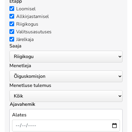
Etapp
Loomisel
Allkirjastamisel
Riigikogus
Valitsusasutuses
Järelkaja
Saaja
Menetleja
Menetluse tulemus
Ajavahemik
Alates