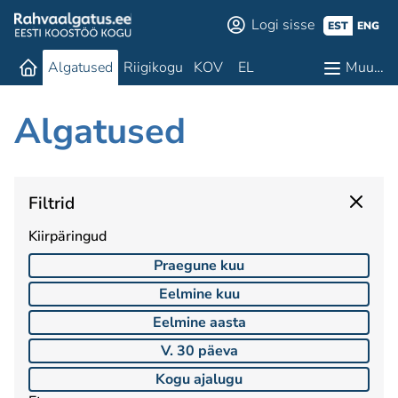
Logi sisse
EST
ENG
Algatused
Riigikogu
KOV
EL
Muu…
Algatused
Filtrid
Kiirpäringud
Praegune kuu
Eelmine kuu
Eelmine aasta
V. 30 päeva
Kogu ajalugu