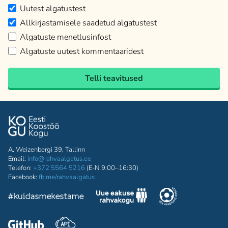
Uutest algatustest
Allkirjastamisele saadetud algatustest
Algatuste menetlusinfost
Algatuste uutest kommentaaridest
Telli teavitused
A. Weizenbergi 39, Tallinn
Email:
info@rahvaalgatus.ee
Telefon:
+372 5564 5216
(E-N 9:00–16:30)
Facebook:
fb.me/rahvaalgatus