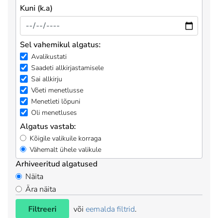
Kuni (k.a)
Sel vahemikul algatus:
Avalikustati
Saadeti allkirjastamisele
Sai allkirju
Võeti menetlusse
Menetleti lõpuni
Oli menetluses
Algatus vastab:
Kõigile valikuile korraga
Vähemalt ühele valikule
Arhiveeritud algatused
Näita
Ära näita
Filtreeri
või
eemalda filtrid
.