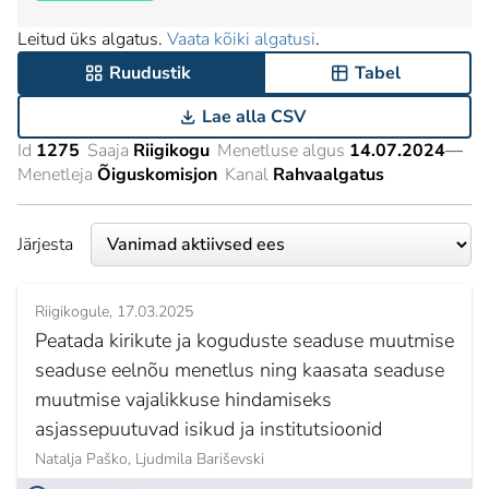
Leitud üks algatus.
Vaata kõiki algatusi
.
Ruudustik
Tabel
Lae alla CSV
Id
1275
Saaja
Riigikogu
Menetluse algus
14.07.2024
—
Menetleja
Õiguskomisjon
Kanal
Rahvaalgatus
Järjesta
Riigikogule
17.03.2025
Peatada kirikute ja koguduste seaduse muutmise
seaduse eelnõu menetlus ning kaasata seaduse
muutmise vajalikkuse hindamiseks
asjassepuutuvad isikud ja institutsioonid
Natalja Paško,
Ljudmila Bariševski