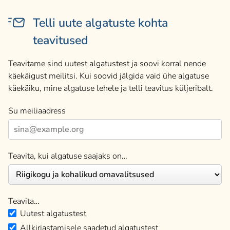
Telli uute algatuste kohta
teavitused
Teavitame sind uutest algatustest ja soovi korral nende
käekäigust meilitsi. Kui soovid jälgida vaid ühe algatuse
käekäiku, mine algatuse lehele ja telli teavitus küljeribalt.
Su meiliaadress
Teavita, kui algatuse saajaks on…
Teavita…
Uutest algatustest
Allkirjastamisele saadetud algatustest