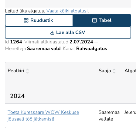
Leitud üks algatus.
Vaata kõiki algatusi
.
Ruudustik
Tabel
Lae alla CSV
Id
1264
Viimati allkirjastatud
2.07.2024
—
Menetleja
Saaremaa vald
Kanal
Rahvaalgatus
Pealkiri
Saaja
Alga
2024
Toeta Kuressaare WOW Keskuse
Saaremaa
Jelen
jõusaali töö jätkamist!
vallale