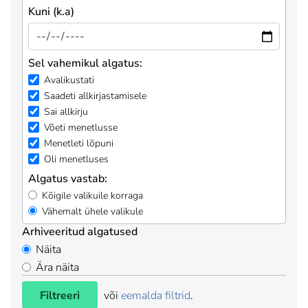
Kuni (k.a)
Sel vahemikul algatus:
Avalikustati
Saadeti allkirjastamisele
Sai allkirju
Võeti menetlusse
Menetleti lõpuni
Oli menetluses
Algatus vastab:
Kõigile valikuile korraga
Vähemalt ühele valikule
Arhiveeritud algatused
Näita
Ära näita
Filtreeri
või
eemalda filtrid
.