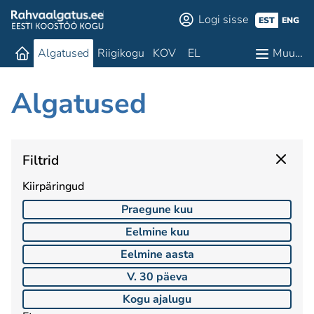
Logi sisse
EST
ENG
Algatused
Riigikogu
KOV
EL
Muu…
Algatused
Filtrid
Kiirpäringud
Praegune kuu
Eelmine kuu
Eelmine aasta
V. 30 päeva
Kogu ajalugu