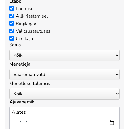
Etapp
Loomisel
Allkirjastamisel
Riigikogus
Valitsusasutuses
Järelkaja
Saaja
Menetleja
Menetluse tulemus
Ajavahemik
Alates