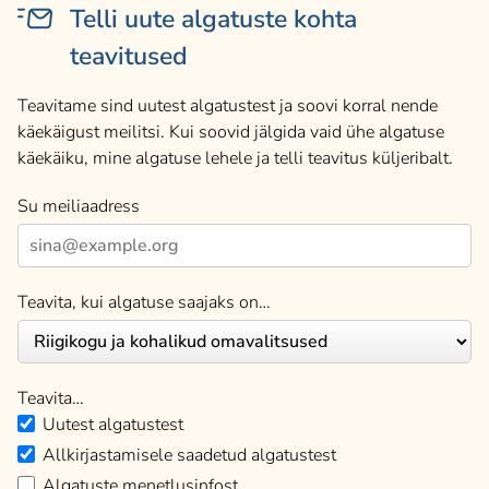
Telli uute algatuste kohta
teavitused
Teavitame sind uutest algatustest ja soovi korral nende
käekäigust meilitsi. Kui soovid jälgida vaid ühe algatuse
käekäiku, mine algatuse lehele ja telli teavitus küljeribalt.
Su meiliaadress
Teavita, kui algatuse saajaks on…
Teavita…
Uutest algatustest
Allkirjastamisele saadetud algatustest
Algatuste menetlusinfost