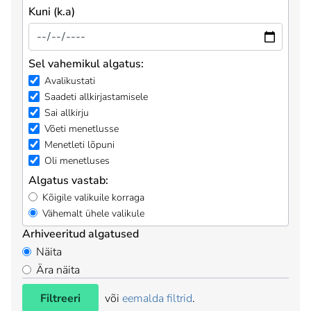
Kuni (k.a)
Sel vahemikul algatus:
Avalikustati
Saadeti allkirjastamisele
Sai allkirju
Võeti menetlusse
Menetleti lõpuni
Oli menetluses
Algatus vastab:
Kõigile valikuile korraga
Vähemalt ühele valikule
Arhiveeritud algatused
Näita
Ära näita
Filtreeri
või
eemalda filtrid
.