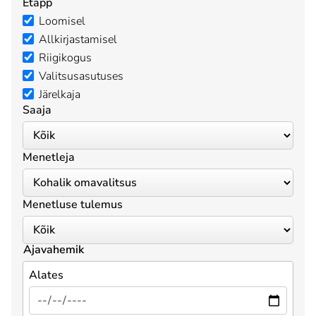
Etapp
Loomisel
Allkirjastamisel
Riigikogus
Valitsusasutuses
Järelkaja
Saaja
Menetleja
Menetluse tulemus
Ajavahemik
Alates