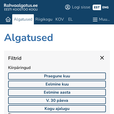
Logi sisse
EST
ENG
Algatused
Riigikogu
KOV
EL
Muu…
Algatused
Filtrid
Kiirpäringud
Praegune kuu
Eelmine kuu
Eelmine aasta
V. 30 päeva
Kogu ajalugu