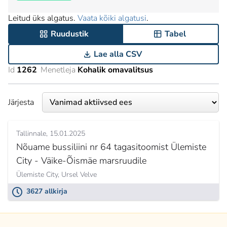
Leitud üks algatus.
Vaata kõiki algatusi
.
Ruudustik
Tabel
Lae alla CSV
Id
1262
Menetleja
Kohalik omavalitsus
Järjesta
Tallinnale
15.01.2025
Nõuame bussiliini nr 64 tagasitoomist Ülemiste
City - Väike-Õismäe marsruudile
Ülemiste City,
Ursel Velve
3627 allkirja