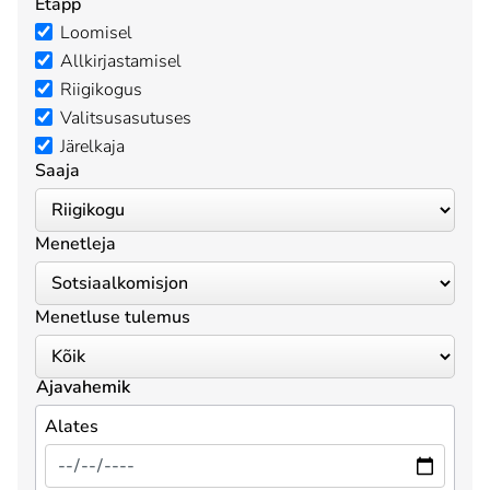
Etapp
Loomisel
Allkirjastamisel
Riigikogus
Valitsusasutuses
Järelkaja
Saaja
Menetleja
Menetluse tulemus
Ajavahemik
Alates