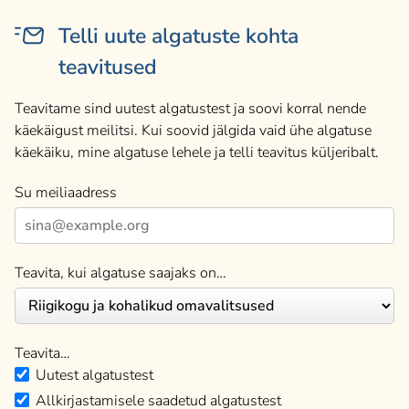
Telli uute algatuste kohta
teavitused
Teavitame sind uutest algatustest ja soovi korral nende
käekäigust meilitsi. Kui soovid jälgida vaid ühe algatuse
käekäiku, mine algatuse lehele ja telli teavitus küljeribalt.
Su meiliaadress
Teavita, kui algatuse saajaks on…
Teavita…
Uutest algatustest
Allkirjastamisele saadetud algatustest