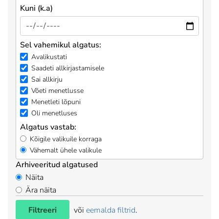
Kuni (k.a)
Sel vahemikul algatus:
Avalikustati
Saadeti allkirjastamisele
Sai allkirju
Võeti menetlusse
Menetleti lõpuni
Oli menetluses
Algatus vastab:
Kõigile valikuile korraga
Vähemalt ühele valikule
Arhiveeritud algatused
Näita
Ära näita
Filtreeri
või
eemalda filtrid
.