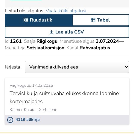
Leitud üks algatus.
Vaata kõiki algatusi
.
Ruudustik
Tabel
Lae alla CSV
Id
1261
Saaja
Riigikogu
Menetluse algus
3.07.2024
—
Menetleja
Sotsiaalkomisjon
Kanal
Rahvaalgatus
Järjesta
Riigikogule
17.02.2026
Tervisliku ja suitsuvaba elukeskkonna loomine
kortermajades
Kalmer Kalaus,
Gerli Lehe
4119 allkirja