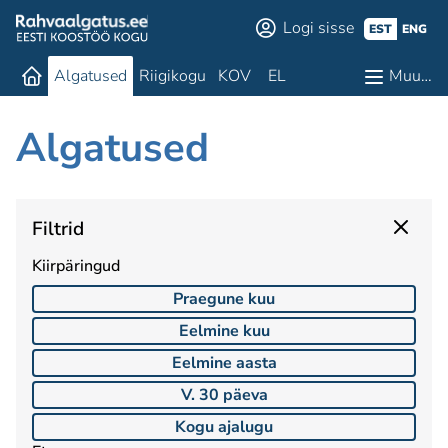
Logi sisse
EST
ENG
Algatused
Riigikogu
KOV
EL
Muu…
Algatused
Filtrid
Kiirpäringud
Praegune kuu
Eelmine kuu
Eelmine aasta
V. 30 päeva
Kogu ajalugu