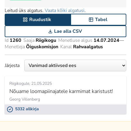
Leitud üks algatus.
Vaata kõiki algatusi
.
Ruudustik
Tabel
Lae alla CSV
Id
1260
Saaja
Riigikogu
Menetluse algus
14.07.2024
—
Menetleja
Õiguskomisjon
Kanal
Rahvaalgatus
Järjesta
Riigikogule
21.05.2025
Nõuame loomapiinajatele karmimat karistust!
Georg Villenberg
5332 allkirja