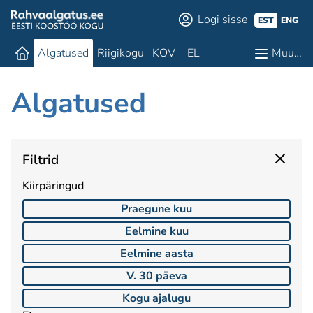
Logi sisse
EST
ENG
Algatused
Riigikogu
KOV
EL
Muu…
Algatused
Filtrid
Kiirpäringud
Praegune kuu
Eelmine kuu
Eelmine aasta
V. 30 päeva
Kogu ajalugu