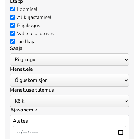
Etapp
Loomisel
Allkirjastamisel
Riigikogus
Valitsusasutuses
Järelkaja
Saaja
Menetleja
Menetluse tulemus
Ajavahemik
Alates