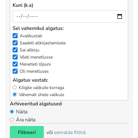
Kuni (k.a)
Sel vahemikul algatus:
Avalikustati
Saadeti allkirjastamisele
Sai allkirju
Võeti menetlusse
Menetleti lõpuni
Oli menetluses
Algatus vastab:
Kõigile valikuile korraga
Vähemalt ühele valikule
Arhiveeritud algatused
Näita
Ära näita
Filtreeri
või
eemalda filtrid
.