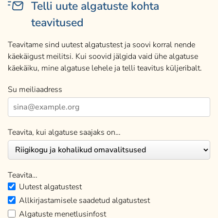
Telli uute algatuste kohta
teavitused
Teavitame sind uutest algatustest ja soovi korral nende
käekäigust meilitsi. Kui soovid jälgida vaid ühe algatuse
käekäiku, mine algatuse lehele ja telli teavitus küljeribalt.
Su meiliaadress
Teavita, kui algatuse saajaks on…
Teavita…
Uutest algatustest
Allkirjastamisele saadetud algatustest
Algatuste menetlusinfost