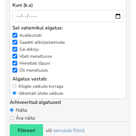
Kuni (k.a)
Sel vahemikul algatus:
Avalikustati
Saadeti allkirjastamisele
Sai allkirju
Võeti menetlusse
Menetleti lõpuni
Oli menetluses
Algatus vastab:
Kõigile valikuile korraga
Vähemalt ühele valikule
Arhiveeritud algatused
Näita
Ära näita
Filtreeri
või
eemalda filtrid
.