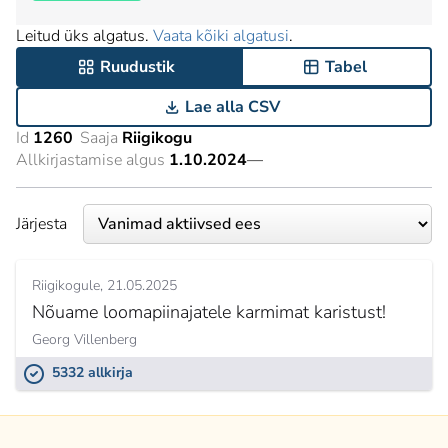
Leitud üks algatus.
Vaata kõiki algatusi
.
Ruudustik
Tabel
Lae alla CSV
Id
1260
Saaja
Riigikogu
Allkirjastamise algus
1.10.2024
—
Järjesta
Riigikogule
21.05.2025
Nõuame loomapiinajatele karmimat karistust!
Georg Villenberg
5332 allkirja