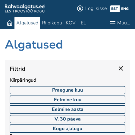
Logi sisse
EST
ENG
Algatused
Riigikogu
KOV
EL
Muu…
Algatused
Filtrid
Kiirpäringud
Praegune kuu
Eelmine kuu
Eelmine aasta
V. 30 päeva
Kogu ajalugu