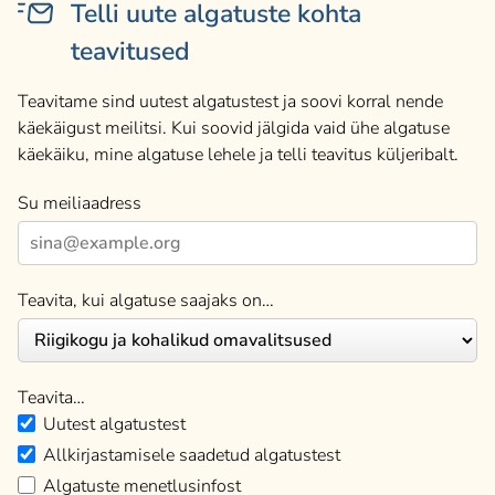
Telli uute algatuste kohta
teavitused
Teavitame sind uutest algatustest ja soovi korral nende
käekäigust meilitsi. Kui soovid jälgida vaid ühe algatuse
käekäiku, mine algatuse lehele ja telli teavitus küljeribalt.
Su meiliaadress
Teavita, kui algatuse saajaks on…
Teavita…
Uutest algatustest
Allkirjastamisele saadetud algatustest
Algatuste menetlusinfost