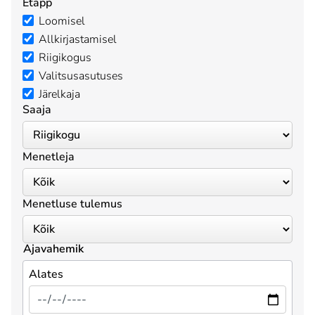
Etapp
Loomisel
Allkirjastamisel
Riigikogus
Valitsusasutuses
Järelkaja
Saaja
Menetleja
Menetluse tulemus
Ajavahemik
Alates