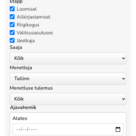
Etapp
Loomisel
Allkirjastamisel
Riigikogus
Valitsusasutuses
Järelkaja
Saaja
Menetleja
Menetluse tulemus
Ajavahemik
Alates