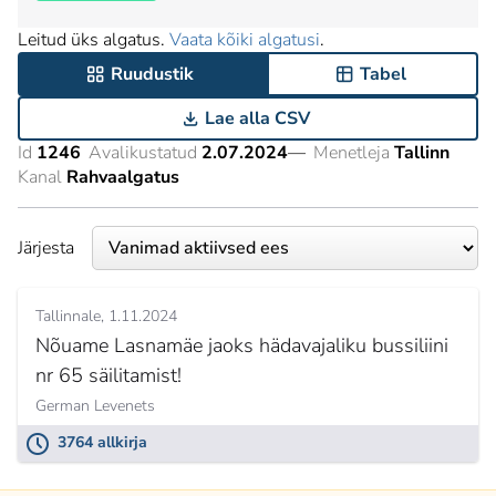
Leitud üks algatus.
Vaata kõiki algatusi
.
Ruudustik
Tabel
Lae alla CSV
Id
1246
Avalikustatud
2.07.2024
—
Menetleja
Tallinn
Kanal
Rahvaalgatus
Järjesta
Tallinnale
1.11.2024
Nõuame Lasnamäe jaoks hädavajaliku bussiliini
nr 65 säilitamist!
German Levenets
3764 allkirja