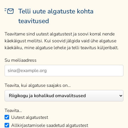
Telli uute algatuste kohta
teavitused
Teavitame sind uutest algatustest ja soovi korral nende
käekäigust meilitsi. Kui soovid jälgida vaid ühe algatuse
käekäiku, mine algatuse lehele ja telli teavitus küljeribalt.
Su meiliaadress
Teavita, kui algatuse saajaks on…
Teavita…
Uutest algatustest
Allkirjastamisele saadetud algatustest