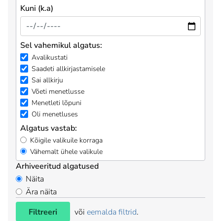
Kuni (k.a)
Sel vahemikul algatus:
Avalikustati
Saadeti allkirjastamisele
Sai allkirju
Võeti menetlusse
Menetleti lõpuni
Oli menetluses
Algatus vastab:
Kõigile valikuile korraga
Vähemalt ühele valikule
Arhiveeritud algatused
Näita
Ära näita
Filtreeri
või
eemalda filtrid
.