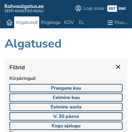
Logi sisse
EST
ENG
Algatused
Riigikogu
KOV
EL
Muu…
Algatused
Filtrid
Kiirpäringud
Praegune kuu
Eelmine kuu
Eelmine aasta
V. 30 päeva
Kogu ajalugu