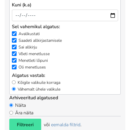
Kuni (k.a)
Sel vahemikul algatus:
Avalikustati
Saadeti allkirjastamisele
Sai allkirju
Võeti menetlusse
Menetleti lõpuni
Oli menetluses
Algatus vastab:
Kõigile valikuile korraga
Vähemalt ühele valikule
Arhiveeritud algatused
Näita
Ära näita
Filtreeri
või
eemalda filtrid
.