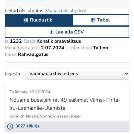
Leitud üks algatus.
Vaata kõiki algatusi
.
Ruudustik
Tabel
Lae alla CSV
Id
1232
Saaja
Kohalik omavalitsus
Menetluse algus
2.07.2024
—
Menetleja
Tallinn
Kanal
Rahvaalgatus
Järjesta
Tallinnale
19.12.2024
Nõuame bussiliini nr. 49 säilimist Viimsi-Pirita-
Iru-Lasnamäe-Ülemiste
Sonnich Jensen,
Sonnich Jessen Jensen
3827 allkirja