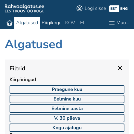
Logi sisse
EST
ENG
Algatused
Riigikogu
KOV
EL
Muu…
Algatused
Filtrid
Kiirpäringud
Praegune kuu
Eelmine kuu
Eelmine aasta
V. 30 päeva
Kogu ajalugu