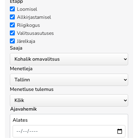
Etapp
Loomisel
Allkirjastamisel
Riigikogus
Valitsusasutuses
Järelkaja
Saaja
Menetleja
Menetluse tulemus
Ajavahemik
Alates