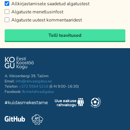
Allkirjastamisele saadetud algatustest
Algatuste menetlusinfost
Algatuste uutest kommentaaridest
Telli teavitused
A. Weizenbergi 39, Tallinn
Email:
info@rahvaalgatus.ee
Telefon:
+372 5564 5216
(E-N 9:00–16:30)
Facebook:
fb.me/rahvaalgatus