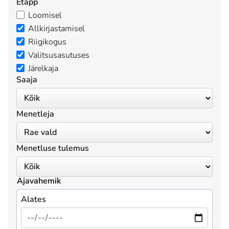
Etapp
Loomisel
Allkirjastamisel
Riigikogus
Valitsusasutuses
Järelkaja
Saaja
Menetleja
Menetluse tulemus
Ajavahemik
Alates