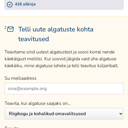
418 allkirja
Telli uute algatuste kohta
teavitused
Teavitame sind uutest algatustest ja soovi korral nende
käekäigust meilitsi. Kui soovid jälgida vaid ühe algatuse
käekäiku, mine algatuse lehele ja telli teavitus küljeribalt.
Su meiliaadress
Teavita, kui algatuse saajaks on…