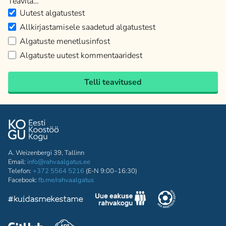
Teavita…
Uutest algatustest
Allkirjastamisele saadetud algatustest
Algatuste menetlusinfost
Algatuste uutest kommentaaridest
Telli teavitused
A. Weizenbergi 39, Tallinn
Email:
info@rahvaalgatus.ee
Telefon:
+372 5564 5216
(E-N 9:00–16:30)
Facebook:
fb.me/rahvaalgatus