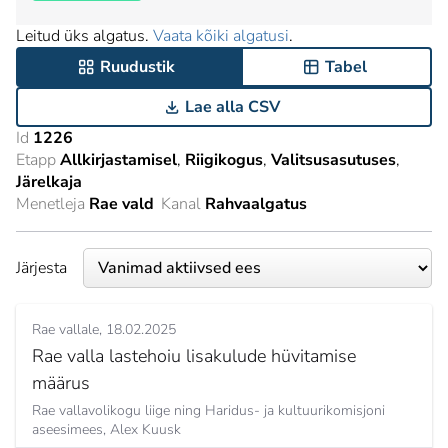
Leitud üks algatus.
Vaata kõiki algatusi
.
Ruudustik
Tabel
Lae alla CSV
Id
1226
Etapp
Allkirjastamisel
Riigikogus
Valitsusasutuses
Järelkaja
Menetleja
Rae vald
Kanal
Rahvaalgatus
Järjesta
Rae vallale
18.02.2025
Rae valla lastehoiu lisakulude hüvitamise
määrus
Rae vallavolikogu liige ning Haridus- ja kultuurikomisjoni
aseesimees,
Alex Kuusk