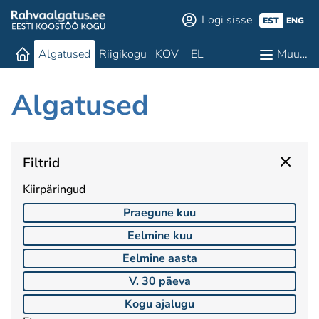
Logi sisse
EST
ENG
Algatused
Riigikogu
KOV
EL
Muu…
Algatused
Filtrid
Kiirpäringud
Praegune kuu
Eelmine kuu
Eelmine aasta
V. 30 päeva
Kogu ajalugu