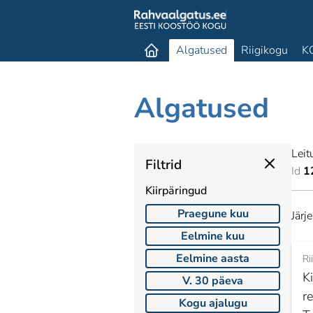
Algatused
Riigikogu
K
Algatused
Leit
Filtrid
Id
1
Kiirpäringud
Praegune kuu
Järj
Eelmine kuu
Eelmine aasta
Ri
K
V. 30 päeva
r
Kogu ajalugu