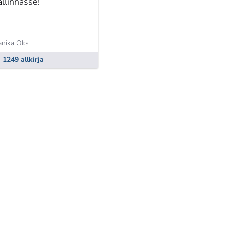
allinnasse!
anika Oks
1249 allkirja