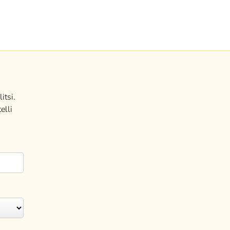
itsi.
elli