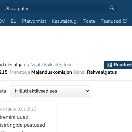
OV
EL
Platvormist
Kasutajatugi
Toeta
Teenused
ud üks algatus.
Vaata kõiki algatusi
.
Ruudust
215
Menetleja
Majanduskomisjon
Kanal
Rahvaalgatus
esta
igikogule
3.02.2025
iiremini uued
eisirongide peatused