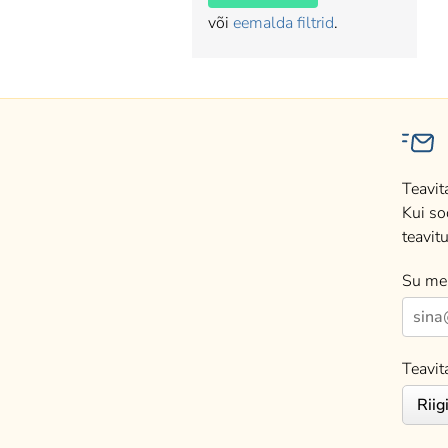
või
eemalda filtrid
.
Teavit
Kui so
teavitu
Su mei
Teavit