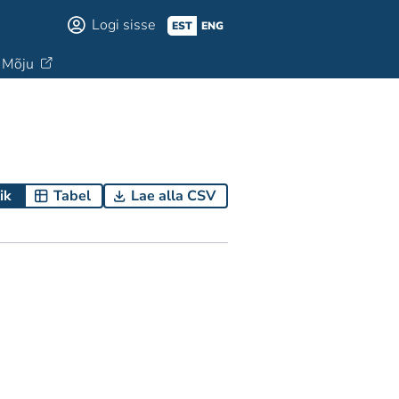
Logi sisse
EST
ENG
Mõju
ik
Tabel
Lae alla CSV