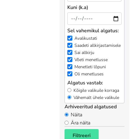
Kuni (k.a)
Sel vahemikul algatus:
Avalikustati
Saadeti allkirjastamisele
Sai allkirju
Võeti menetlusse
Menetleti lõpuni
Oli menetluses
Algatus vastab:
Kõigile valikuile korraga
Vähemalt ühele valikule
Arhiveeritud algatused
Näita
Ära näita
Filtreeri