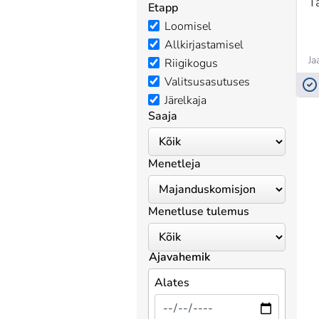
T
Etapp
Loomisel
Allkirjastamisel
Ja
Riigikogus
Valitsusasutuses
Järelkaja
Saaja
Menetleja
Menetluse tulemus
Ajavahemik
Alates