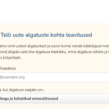
Telli uute algatuste kohta teavitused
ame sind uutest algatustest ja soovi korral nende käekäigust meil
ovid jälgida vaid ühe algatuse käekäiku, mine algatuse lehele ja t
s küljeribalt.
liaadress
a, kui algatuse saajaks on…