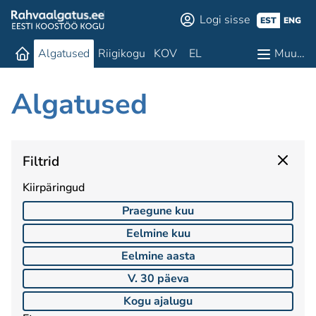
Logi sisse
EST
ENG
Algatused
Riigikogu
KOV
EL
Muu…
Algatused
Filtrid
Kiirpäringud
Praegune kuu
Eelmine kuu
Eelmine aasta
V. 30 päeva
Kogu ajalugu