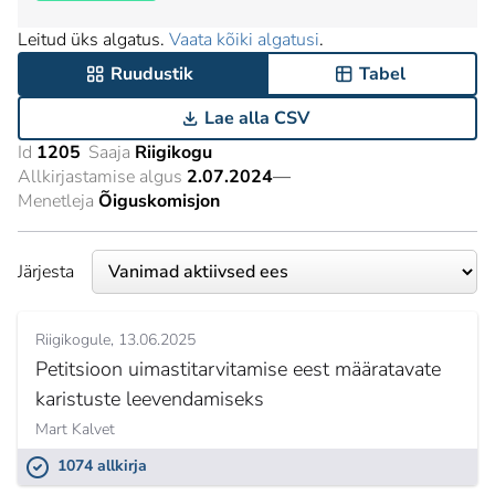
Leitud üks algatus.
Vaata kõiki algatusi
.
Ruudustik
Tabel
Lae alla CSV
Id
1205
Saaja
Riigikogu
Allkirjastamise algus
2.07.2024
—
Menetleja
Õiguskomisjon
Järjesta
Riigikogule
13.06.2025
Petitsioon uimastitarvitamise eest määratavate
karistuste leevendamiseks
Mart Kalvet
1074 allkirja