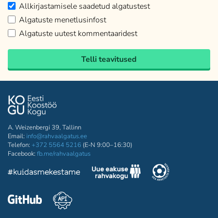
Allkirjastamisele saadetud algatustest
Algatuste menetlusinfost
Algatuste uutest kommentaaridest
Telli teavitused
A. Weizenbergi 39, Tallinn
Email:
info@rahvaalgatus.ee
Telefon:
+372 5564 5216
(E-N 9:00–16:30)
Facebook:
fb.me/rahvaalgatus