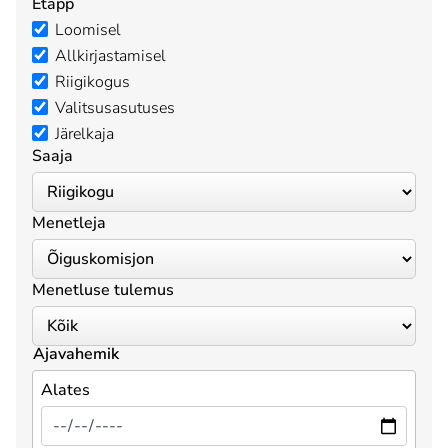
Etapp
Loomisel
Allkirjastamisel
Riigikogus
Valitsusasutuses
Järelkaja
Saaja
Menetleja
Menetluse tulemus
Ajavahemik
Alates