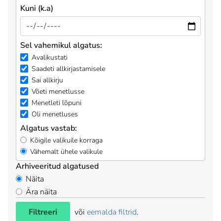
Kuni (k.a)
Sel vahemikul algatus:
Avalikustati
Saadeti allkirjastamisele
Sai allkirju
Võeti menetlusse
Menetleti lõpuni
Oli menetluses
Algatus vastab:
Kõigile valikuile korraga
Vähemalt ühele valikule
Arhiveeritud algatused
Näita
Ära näita
Filtreeri
või
eemalda filtrid
.