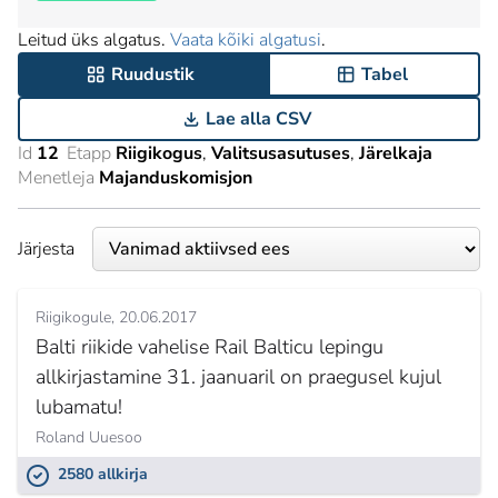
Leitud üks algatus.
Vaata kõiki algatusi
.
Ruudustik
Tabel
Lae alla CSV
Id
12
Etapp
Riigikogus
Valitsusasutuses
Järelkaja
Menetleja
Majanduskomisjon
Järjesta
Riigikogule
20.06.2017
Balti riikide vahelise Rail Balticu lepingu
allkirjastamine 31. jaanuaril on praegusel kujul
lubamatu!
Roland Uuesoo
2580 allkirja