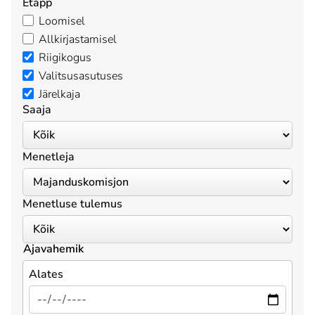
Etapp
Loomisel
Allkirjastamisel
Riigikogus
Valitsusasutuses
Järelkaja
Saaja
Menetleja
Menetluse tulemus
Ajavahemik
Alates