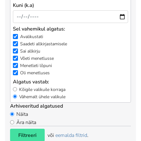
Kuni (k.a)
Sel vahemikul algatus:
Avalikustati
Saadeti allkirjastamisele
Sai allkirju
Võeti menetlusse
Menetleti lõpuni
Oli menetluses
Algatus vastab:
Kõigile valikuile korraga
Vähemalt ühele valikule
Arhiveeritud algatused
Näita
Ära näita
Filtreeri
või
eemalda filtrid
.