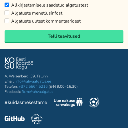
Allkirjastamisele saadetud algatustest
Algatuste menetlusinfost
Algatuste uutest kommentaaridest
Telli teavitused
A. Weizenbergi 39, Tallinn
Email:
info@rahvaalgatus.ee
Telefon:
+372 5564 5216
(E-N 9:00–16:30)
Facebook:
fb.me/rahvaalgatus