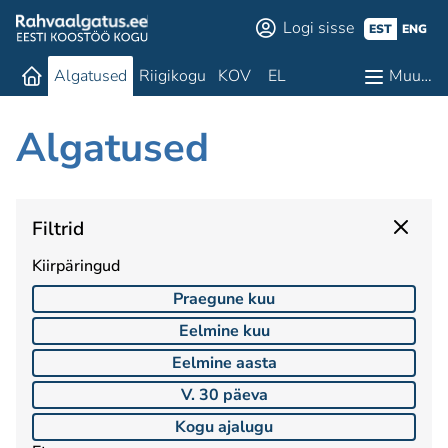
Logi sisse
EST
ENG
Algatused
Riigikogu
KOV
EL
Muu…
Algatused
Filtrid
Kiirpäringud
Praegune kuu
Eelmine kuu
Eelmine aasta
V. 30 päeva
Kogu ajalugu