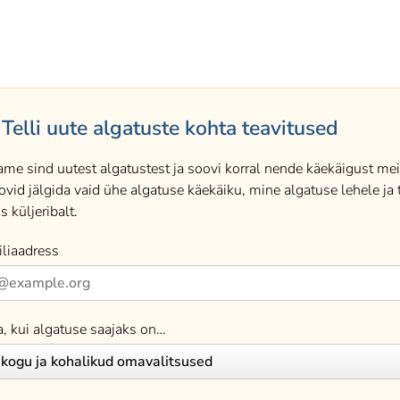
Telli uute algatuste kohta teavitused
ame sind uutest algatustest ja soovi korral nende käekäigust meil
ovid jälgida vaid ühe algatuse käekäiku, mine algatuse lehele ja t
s küljeribalt.
liaadress
a, kui algatuse saajaks on…