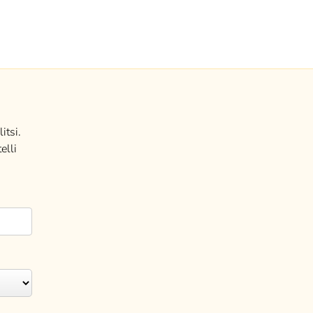
itsi.
elli