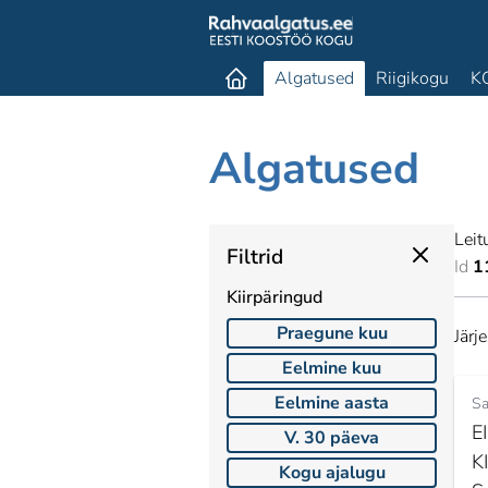
Algatused
Riigikogu
K
Algatused
Leit
Filtrid
Id
1
Kiirpäringud
Praegune kuu
Järj
Eelmine kuu
Eelmine aasta
Sa
E
V. 30 päeva
K
Kogu ajalugu