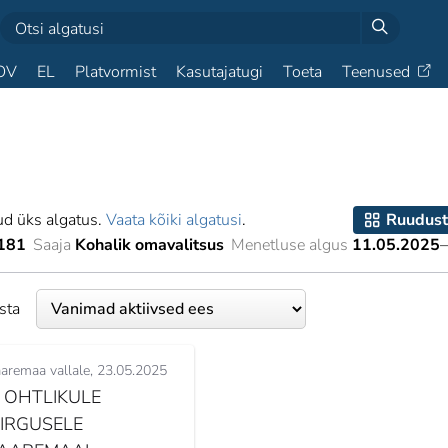
OV
EL
Platvormist
Kasutajatugi
Toeta
Teenused
ud üks algatus.
Vaata kõiki algatusi
.
Ruudust
181
Saaja
Kohalik omavalitsus
Menetluse algus
11.05.2025
esta
aremaa vallale
23.05.2025
I OHTLIKULE
IIRGUSELE