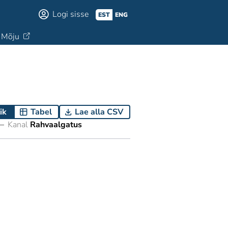
Logi sisse
EST
ENG
Mõju
ik
Tabel
Lae alla CSV
—
Kanal
Rahvaalgatus