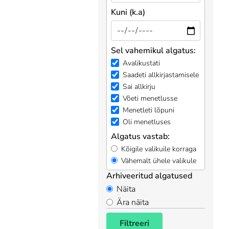
Kuni (k.a)
Sel vahemikul algatus:
Avalikustati
Saadeti allkirjastamisele
Sai allkirju
Võeti menetlusse
Menetleti lõpuni
Oli menetluses
Algatus vastab:
Kõigile valikuile korraga
Vähemalt ühele valikule
Arhiveeritud algatused
Näita
Ära näita
Filtreeri