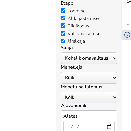
S
Etapp
Loomisel
Allkirjastamisel
An
Riigikogus
Valitsusasutuses
Järelkaja
Saaja
Menetleja
Menetluse tulemus
Ajavahemik
Alates