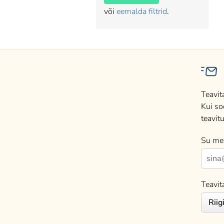
või
eemalda filtrid
.
Teavit
Kui so
teavitu
Su mei
Teavit