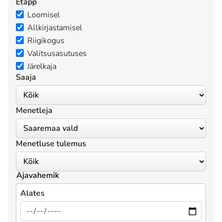
Etapp
Loomisel
Allkirjastamisel
Riigikogus
Valitsusasutuses
Järelkaja
Saaja
Menetleja
Menetluse tulemus
Ajavahemik
Alates