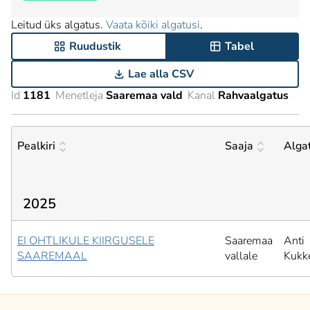
Leitud üks algatus.
Vaata kõiki algatusi
.
Ruudustik
Tabel
Lae alla CSV
Id
1181
Menetleja
Saaremaa vald
Kanal
Rahvaalgatus
Pealkiri
Saaja
Alga
2025
EI OHTLIKULE KIIRGUSELE
Saaremaa
Anti
SAAREMAAL
vallale
Kukk