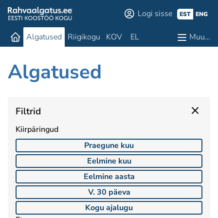
Logi sisse
EST
ENG
Algatused
Riigikogu
KOV
EL
Muu…
Algatused
Filtrid
Kiirpäringud
Praegune kuu
Eelmine kuu
Eelmine aasta
V. 30 päeva
Kogu ajalugu