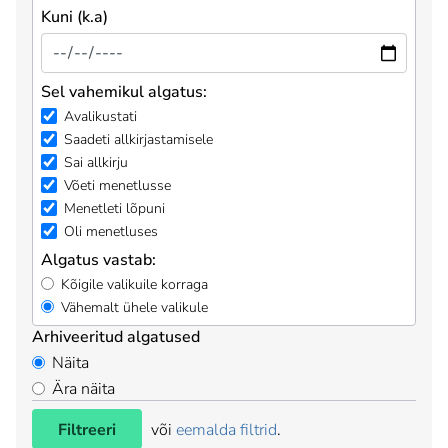
Kuni (k.a)
Sel vahemikul algatus:
Avalikustati
Saadeti allkirjastamisele
Sai allkirju
Võeti menetlusse
Menetleti lõpuni
Oli menetluses
Algatus vastab:
Kõigile valikuile korraga
Vähemalt ühele valikule
Arhiveeritud algatused
Näita
Ära näita
Filtreeri
või
eemalda filtrid
.