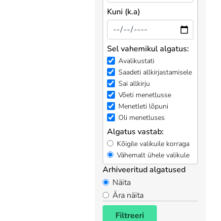
Kuni (k.a)
Sel vahemikul algatus:
Avalikustati
Saadeti allkirjastamisele
Sai allkirju
Võeti menetlusse
Menetleti lõpuni
Oli menetluses
Algatus vastab:
Kõigile valikuile korraga
Vähemalt ühele valikule
Arhiveeritud algatused
Näita
Ära näita
Filtreeri