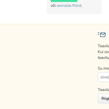
või
eemalda filtrid
.
Teavit
Kui so
teavitu
Su mei
Teavit