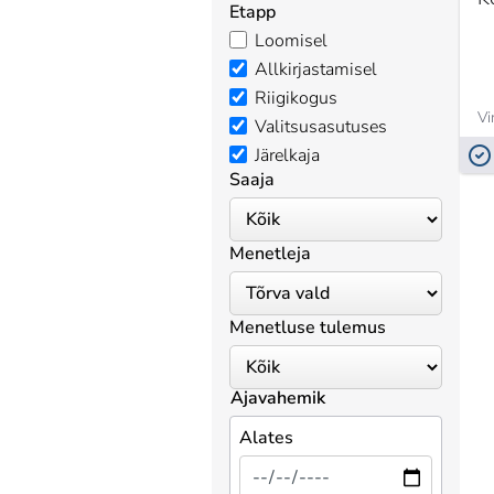
Etapp
Loomisel
Allkirjastamisel
Riigikogus
Vi
Valitsusasutuses
Järelkaja
Saaja
Menetleja
Menetluse tulemus
Ajavahemik
Alates