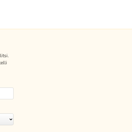
itsi.
elli