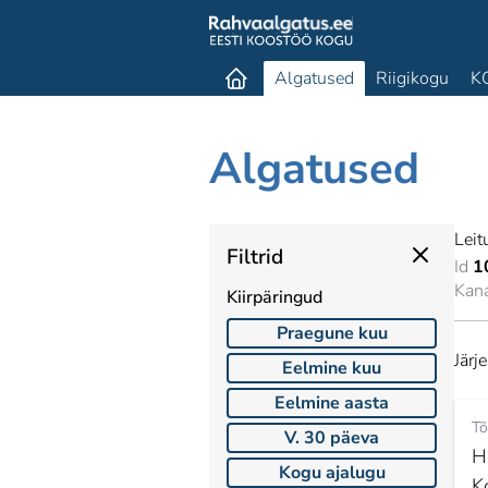
Algatused
Riigikogu
K
Algatused
Leit
Filtrid
Id
1
Kan
Kiirpäringud
Praegune kuu
Järj
Eelmine kuu
Eelmine aasta
Tõ
V. 30 päeva
H
Kogu ajalugu
K