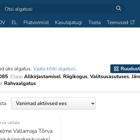
OV
EL
Platvormist
Kasutajatugi
Toeta
Teenused
ud üks algatus.
Vaata kõiki algatusi
.
Ruudust
085
Etapp
Allkirjastamisel
Riigikogus
Valitsusasutuses
Jär
al
Rahvaalgatus
esta
rva vallale
elme Vallamaja Tõrva
ogukonnakeskuseks!