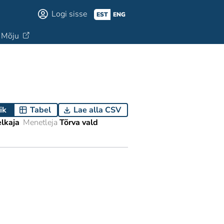
Logi sisse
EST
ENG
Mõju
ik
Tabel
Lae alla CSV
elkaja
Menetleja
Tõrva vald