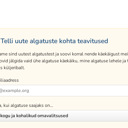
Telli uute algatuste kohta teavitused
ame sind uutest algatustest ja soovi korral nende käekäigust meil
ovid jälgida vaid ühe algatuse käekäiku, mine algatuse lehele ja t
s küljeribalt.
liaadress
a, kui algatuse saajaks on…