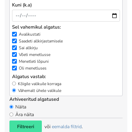
Kuni (k.a)
Sel vahemikul algatus:
Avalikustati
Saadeti allkirjastamisele
Sai allkirju
Võeti menetlusse
Menetleti lõpuni
Oli menetluses
Algatus vastab:
Kõigile valikuile korraga
Vähemalt ühele valikule
Arhiveeritud algatused
Näita
Ära näita
Filtreeri
või
eemalda filtrid
.