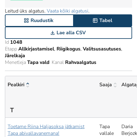
Leitud üks algatus.
Vaata kõiki algatusi
.
Ruudustik
Tabel
Lae alla CSV
Id
1048
Etapp
Allkirjastamisel
Riigikogus
Valitsusasutuses
Järelkaja
Menetleja
Tapa vald
Kanal
Rahvaalgatus
Pealkiri
Saaja
Algata
T
Toetame Riina Haljasoksa jätkamist
Tapa
Daria
Tapa abivallavanemana!
vallale
Berjozk