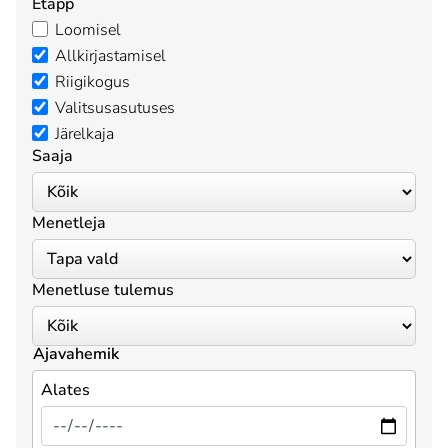
Etapp
Loomisel
Allkirjastamisel
Riigikogus
Valitsusasutuses
Järelkaja
Saaja
Menetleja
Menetluse tulemus
Ajavahemik
Alates