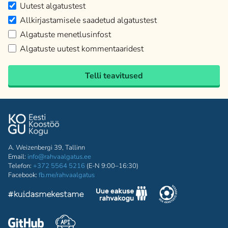
Uutest algatustest
Allkirjastamisele saadetud algatustest
Algatuste menetlusinfost
Algatuste uutest kommentaaridest
Telli teavitused
A. Weizenbergi 39, Tallinn
Email:
info@rahvaalgatus.ee
Telefon:
+372 5564 5216
(E-N 9:00–16:30)
Facebook:
fb.me/rahvaalgatus