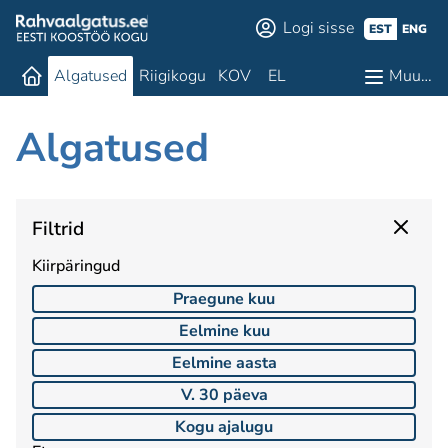
Logi sisse
EST
ENG
Algatused
Riigikogu
KOV
EL
Muu…
Algatused
Filtrid
Kiirpäringud
Praegune kuu
Eelmine kuu
Eelmine aasta
V. 30 päeva
Kogu ajalugu