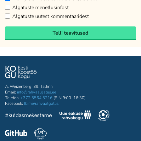
Algatuste menetlusinfost
Algatuste uutest kommentaaridest
Telli teavitused
A. Weizenbergi 39, Tallinn
Email:
info@rahvaalgatus.ee
Telefon:
+372 5564 5216
(E-N 9:00–16:30)
Facebook:
fb.me/rahvaalgatus