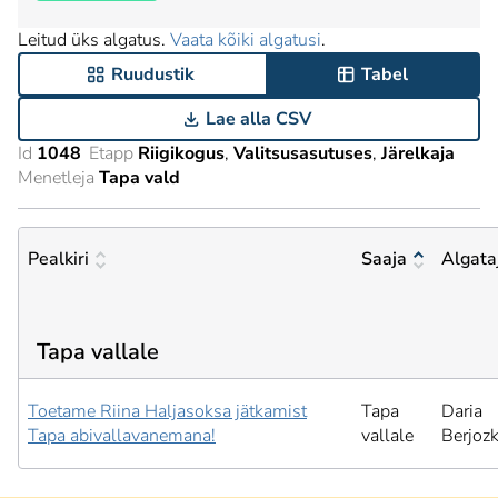
Leitud üks algatus.
Vaata kõiki algatusi
.
Ruudustik
Tabel
Lae alla CSV
Id
1048
Etapp
Riigikogus
Valitsusasutuses
Järelkaja
Menetleja
Tapa vald
Pealkiri
Saaja
Algata
Tapa vallale
Toetame Riina Haljasoksa jätkamist
Tapa
Daria
Tapa abivallavanemana!
vallale
Berjozk