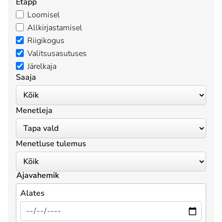
Etapp
Loomisel
Allkirjastamisel
Riigikogus
Valitsusasutuses
Järelkaja
Saaja
Menetleja
Menetluse tulemus
Ajavahemik
Alates