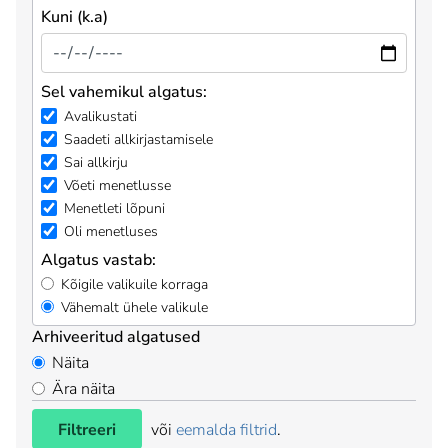
Kuni (k.a)
Sel vahemikul algatus:
Avalikustati
Saadeti allkirjastamisele
Sai allkirju
Võeti menetlusse
Menetleti lõpuni
Oli menetluses
Algatus vastab:
Kõigile valikuile korraga
Vähemalt ühele valikule
Arhiveeritud algatused
Näita
Ära näita
Filtreeri
või
eemalda filtrid
.