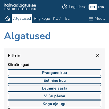
Logi sisse
EST
ENG
Algatused
Riigikogu
KOV
EL
Muu…
Algatused
Filtrid
Kiirpäringud
Praegune kuu
Eelmine kuu
Eelmine aasta
V. 30 päeva
Kogu ajalugu