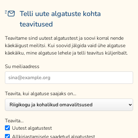
Telli uute algatuste kohta
teavitused
Teavitame sind uutest algatustest ja soovi korral nende
käekäigust meilitsi. Kui soovid jälgida vaid ühe algatuse
käekäiku, mine algatuse lehele ja telli teavitus küljeribalt.
Su meiliaadress
Teavita, kui algatuse saajaks on…
Teavita…
Uutest algatustest
Allkirjastamisele saadetud algatustest