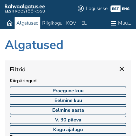
Logi sisse
EST
ENG
Algatused
Riigikogu
KOV
EL
Muu…
Algatused
Filtrid
Kiirpäringud
Praegune kuu
Eelmine kuu
Eelmine aasta
V. 30 päeva
Kogu ajalugu