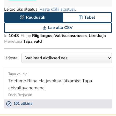
Leitud üks algatus.
Vaata kõiki algatusi
.
Ruudustik
Tabel
Lae alla CSV
Id
1048
Etapp
Riigikogus
Valitsusasutuses
Järelkaja
Menetleja
Tapa vald
Järjesta
Tapa vallale
Toetame Riina Haljasoksa jätkamist Tapa
abivallavanemana!
Daria Berjozkin
101 allkirja