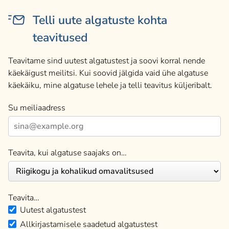
Telli uute algatuste kohta
teavitused
Teavitame sind uutest algatustest ja soovi korral nende
käekäigust meilitsi. Kui soovid jälgida vaid ühe algatuse
käekäiku, mine algatuse lehele ja telli teavitus küljeribalt.
Su meiliaadress
Teavita, kui algatuse saajaks on…
Teavita…
Uutest algatustest
Allkirjastamisele saadetud algatustest