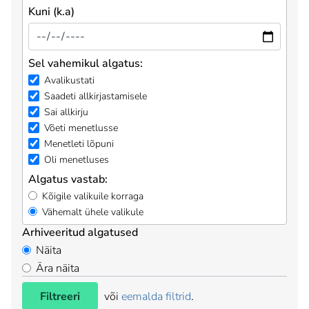
Kuni (k.a)
Sel vahemikul algatus:
Avalikustati
Saadeti allkirjastamisele
Sai allkirju
Võeti menetlusse
Menetleti lõpuni
Oli menetluses
Algatus vastab:
Kõigile valikuile korraga
Vähemalt ühele valikule
Arhiveeritud algatused
Näita
Ära näita
Filtreeri
või
eemalda filtrid
.