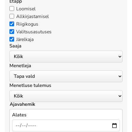
Etapp
Loomisel
Allkirjastamisel
Riigikogus
Valitsusasutuses
Järelkaja
Saaja
Menetleja
Menetluse tulemus
Ajavahemik
Alates