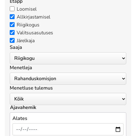
Etapp
Loomisel
Allkirjastamisel
Riigikogus
Valitsusasutuses
Järelkaja
Saaja
Menetleja
Menetluse tulemus
Ajavahemik
Alates