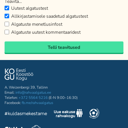
Teavita…
Uutest algatustest
Allkirjastamisele saadetud algatustest
Algatuste menetlusinfost
Algatuste uutest kommentaaridest
Telli teavitused
A. Weizenbergi 39, Tallinn
Email:
info@rahvaalgatus.ee
Telefon:
+372 5564 5216
(E-N 9:00–16:30)
Facebook:
fb.me/rahvaalgatus