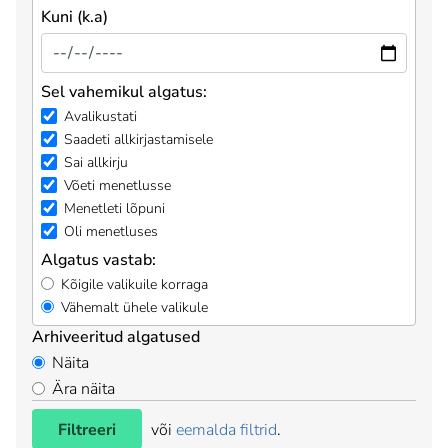
Kuni (k.a)
Sel vahemikul algatus:
Avalikustati
Saadeti allkirjastamisele
Sai allkirju
Võeti menetlusse
Menetleti lõpuni
Oli menetluses
Algatus vastab:
Kõigile valikuile korraga
Vähemalt ühele valikule
Arhiveeritud algatused
Näita
Ära näita
Filtreeri
või
eemalda filtrid
.