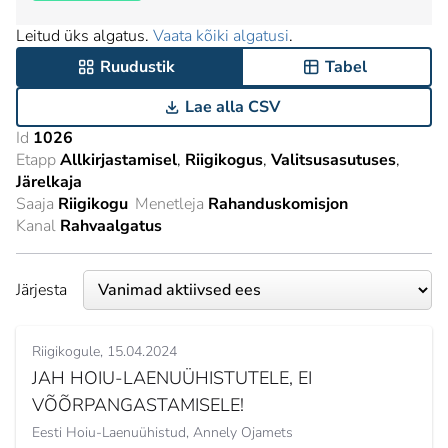
Leitud üks algatus.
Vaata kõiki algatusi
.
Ruudustik
Tabel
Lae alla CSV
Id
1026
Etapp
Allkirjastamisel
Riigikogus
Valitsusasutuses
Järelkaja
Saaja
Riigikogu
Menetleja
Rahanduskomisjon
Kanal
Rahvaalgatus
Järjesta
Riigikogule
15.04.2024
JAH HOIU-LAENUÜHISTUTELE, EI
VÕÕRPANGASTAMISELE!
Eesti Hoiu-Laenuühistud,
Annely Ojamets