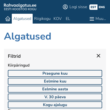
Logi sisse
EST
ENG
Algatused
Riigikogu
KOV
EL
Muu…
Algatused
Filtrid
Kiirpäringud
Praegune kuu
Eelmine kuu
Eelmine aasta
V. 30 päeva
Kogu ajalugu