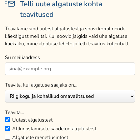
Telli uute algatuste kohta
teavitused
Teavitame sind uutest algatustest ja soovi korral nende
käekäigust meilitsi. Kui soovid jälgida vaid ühe algatuse
käekäiku, mine algatuse lehele ja telli teavitus küljeribalt.
Su meiliaadress
Teavita, kui algatuse saajaks on…
Teavita…
Uutest algatustest
Allkirjastamisele saadetud algatustest
Algatuste menetlusinfost