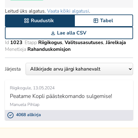
Leitud üks algatus.
Vaata kõiki algatusi
.
Ruudustik
Tabel
Lae alla CSV
Id
1023
Etapp
Riigikogus
Valitsusasutuses
Järelkaja
Menetleja
Rahanduskomisjon
Järjesta
Riigikogule
13.05.2024
Peatame Kopli päästekomando sulgemise!
Manuela Pihlap
4068 allkirja