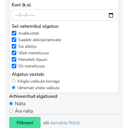
Kuni (k.a)
Sel vahemikul algatus:
Avalikustati
Saadeti allkirjastamisele
Sai allkirju
Võeti menetlusse
Menetleti lõpuni
Oli menetluses
Algatus vastab:
Kõigile valikuile korraga
Vähemalt ühele valikule
Arhiveeritud algatused
Näita
Ära näita
Filtreeri
või
eemalda filtrid
.