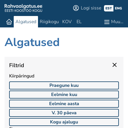
Logi sisse
EST
ENG
Algatused
Riigikogu
KOV
EL
Muu…
Algatused
Filtrid
Kiirpäringud
Praegune kuu
Eelmine kuu
Eelmine aasta
V. 30 päeva
Kogu ajalugu