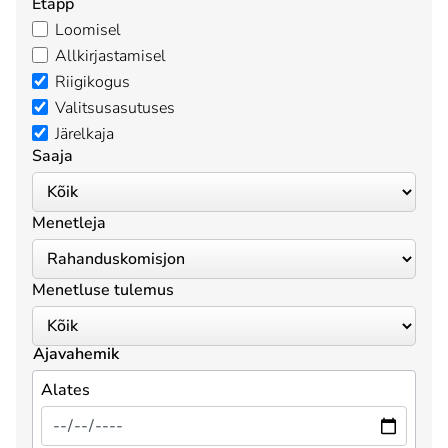
Etapp
Loomisel
Allkirjastamisel
Riigikogus
Valitsusasutuses
Järelkaja
Saaja
Menetleja
Menetluse tulemus
Ajavahemik
Alates