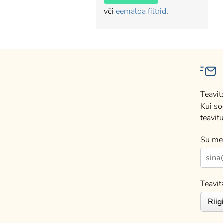
või
eemalda filtrid
.
Teavit
Kui so
teavitu
Su mei
Teavit