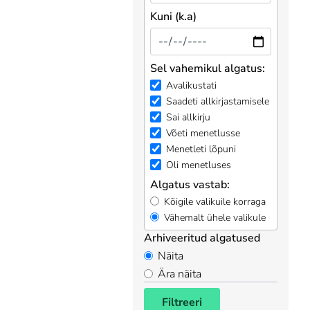
Kuni (k.a)
Sel vahemikul algatus:
Avalikustati
Saadeti allkirjastamisele
Sai allkirju
Võeti menetlusse
Menetleti lõpuni
Oli menetluses
Algatus vastab:
Kõigile valikuile korraga
Vähemalt ühele valikule
Arhiveeritud algatused
Näita
Ära näita
Filtreeri