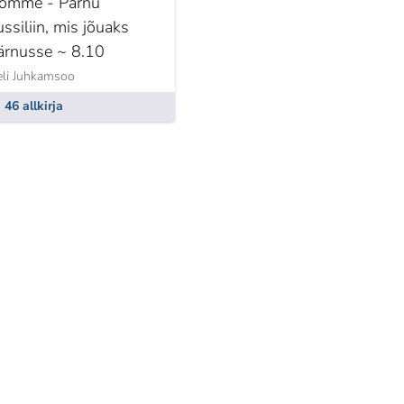
õmme - Pärnu
ussiliin, mis jõuaks
ärnusse ~ 8.10
li Juhkamsoo
46 allkirja