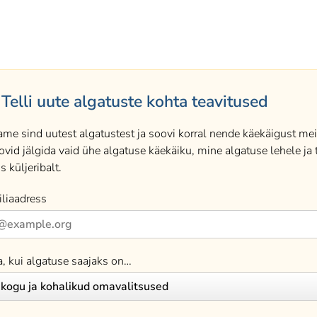
Telli uute algatuste kohta teavitused
ame sind uutest algatustest ja soovi korral nende käekäigust meil
ovid jälgida vaid ühe algatuse käekäiku, mine algatuse lehele ja t
s küljeribalt.
liaadress
a, kui algatuse saajaks on…