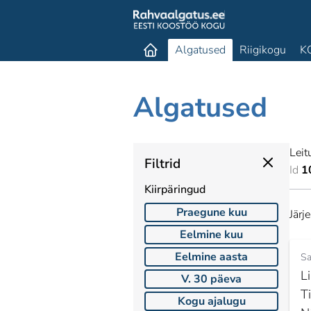
Algatused
Riigikogu
K
Algatused
Leit
Filtrid
Id
1
Kiirpäringud
Praegune kuu
Järj
Eelmine kuu
Eelmine aasta
Sa
L
V. 30 päeva
T
Kogu ajalugu