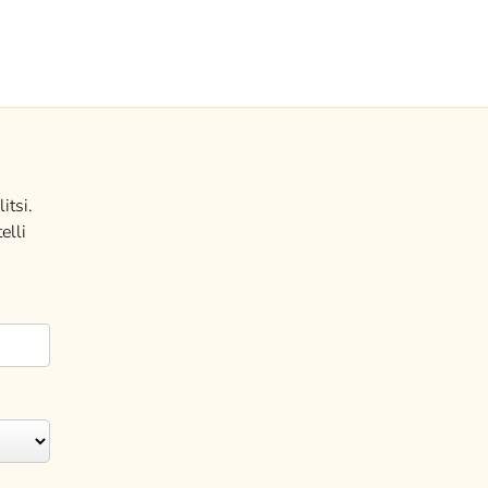
itsi.
elli