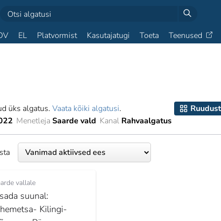
OV
EL
Platvormist
Kasutajatugi
Toeta
Teenused
ud üks algatus.
Vaata kõiki algatusi
.
Ruudust
022
Menetleja
Saarde vald
Kanal
Rahvaalgatus
esta
arde vallale
isada suunal:
ihemetsa- Kilingi-