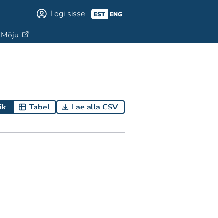
Logi sisse
EST
ENG
Mõju
ik
Tabel
Lae alla CSV