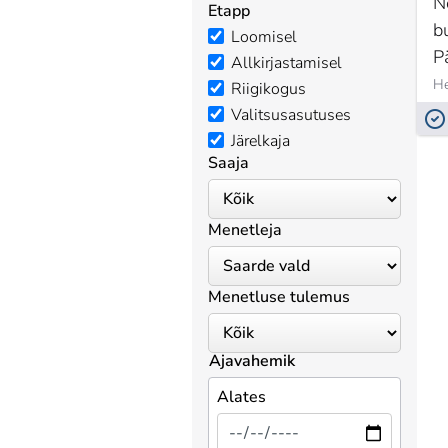
N
Etapp
b
Loomisel
P
Allkirjastamisel
He
Riigikogus
Valitsusasutuses
Järelkaja
Saaja
Menetleja
Menetluse tulemus
Ajavahemik
Alates