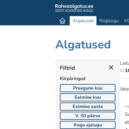
Algatused
Riigikogu
K
Algatused
Leit
Filtrid
Id
1
Kiirpäringud
Praegune kuu
Järj
Eelmine kuu
Eelmine aasta
Vi
S
V. 30 päeva
e
Kogu ajalugu