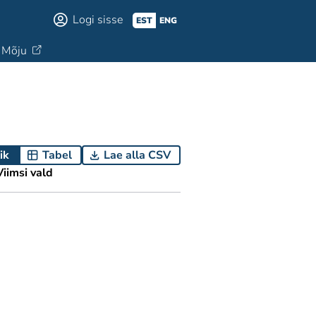
Logi sisse
EST
ENG
Mõju
ik
Tabel
Lae alla CSV
Viimsi vald