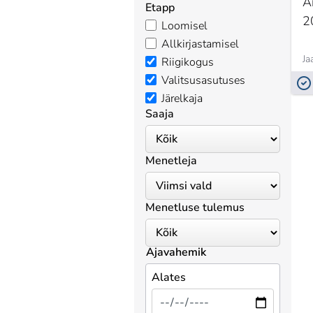
A
Etapp
2
Loomisel
Allkirjastamisel
Ja
Riigikogus
Valitsusasutuses
Järelkaja
Saaja
Menetleja
Menetluse tulemus
Ajavahemik
Alates