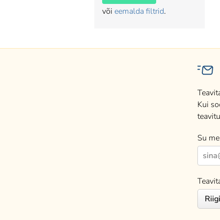
või
eemalda filtrid
.
Teavit
Kui so
teavitu
Su mei
Teavit