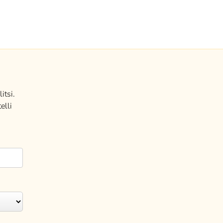
itsi.
elli