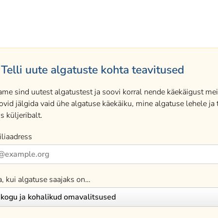
Telli uute algatuste kohta teavitused
ame sind uutest algatustest ja soovi korral nende käekäigust meil
ovid jälgida vaid ühe algatuse käekäiku, mine algatuse lehele ja t
s küljeribalt.
liaadress
a, kui algatuse saajaks on…