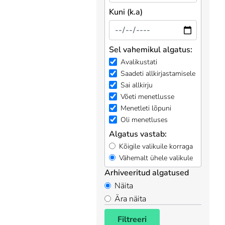
Kuni (k.a)
Sel vahemikul algatus:
Avalikustati
Saadeti allkirjastamisele
Sai allkirju
Võeti menetlusse
Menetleti lõpuni
Oli menetluses
Algatus vastab:
Kõigile valikuile korraga
Vähemalt ühele valikule
Arhiveeritud algatused
Näita
Ära näita
Filtreeri