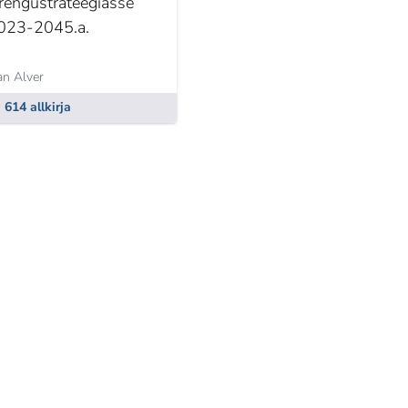
rengustrateegiasse
023-2045.a.
an Alver
614 allkirja