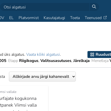
OV
EL
Platvormist
Kasutajatugi
Toeta
Teenused
ud üks algatus.
Vaata kõiki algatusi
.
Ruudust
005
Etapp
Riigikogus
Valitsusasutuses
Järelkaja
Menetleja
esta
imsi vallale
urfajate kogukonna
ttpanek Viimsi valla