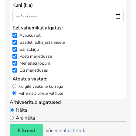
Kuni (k.a)
Sel vahemikul algatus:
Avalikustati
Saadeti allkirjastamisele
Sai allkirju
Võeti menetlusse
Menetleti lõpuni
Oli menetluses
Algatus vastab:
Kõigile valikuile korraga
Vähemalt ühele valikule
Arhiveeritud algatused
Näita
Ära näita
Filtreeri
või
eemalda filtrid
.