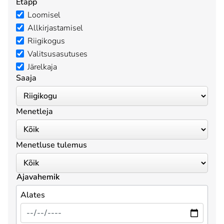
Etapp
Loomisel
Allkirjastamisel
Riigikogus
Valitsusasutuses
Järelkaja
Saaja
Menetleja
Menetluse tulemus
Ajavahemik
Alates