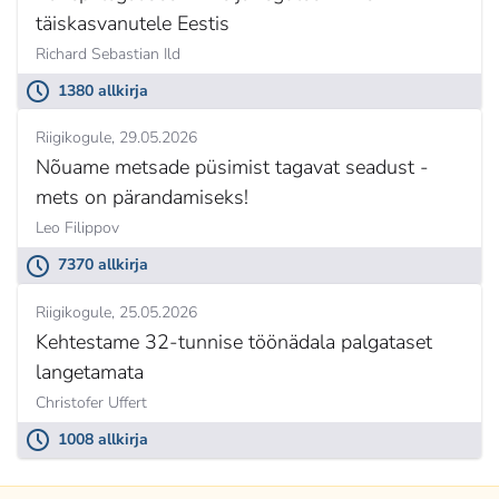
täiskasvanutele Eestis
Richard Sebastian Ild
1380 allkirja
Riigikogule
29.05.2026
Nõuame metsade püsimist tagavat seadust -
mets on pärandamiseks!
Leo Filippov
7370 allkirja
Riigikogule
25.05.2026
Kehtestame 32-tunnise töönädala palgataset
langetamata
Christofer Uffert
1008 allkirja