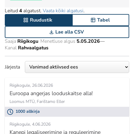
Leitud
4
algatust.
Vaata kõiki algatusi
.
Ruudustik
Tabel
Lae alla CSV
Saaja
Riigikogu
Menetluse algus
5.05.2026
—
Kanal
Rahvaalgatus
Järjesta
Riigikogule
26.06.2026
Euroopa angerjas looduskaitse alla!
Loomus MTÜ,
Farištamo Eller
1000 allkirja
Riigikogule
4.06.2026
Kanepi legaliseerimine ja reguleerimine