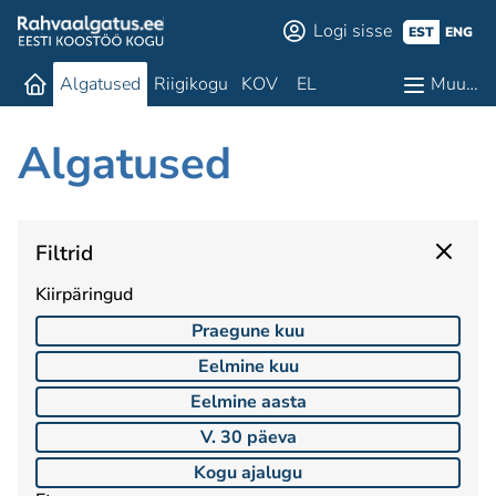
Logi sisse
EST
ENG
Algatused
Riigikogu
KOV
EL
Muu…
Algatused
Filtrid
Kiirpäringud
Praegune kuu
Eelmine kuu
Eelmine aasta
V. 30 päeva
Kogu ajalugu