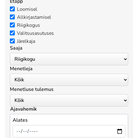
Etapp
Loomisel
Allkirjastamisel
Riigikogus
Valitsusasutuses
Järelkaja
Saaja
Menetleja
Menetluse tulemus
Ajavahemik
Alates