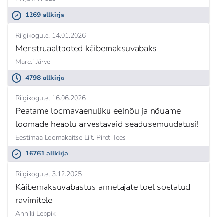
1269 allkirja
Riigikogule
14.01.2026
Menstruaaltooted käibemaksuvabaks
Mareli Järve
4798 allkirja
Riigikogule
16.06.2026
Peatame loomavaenuliku eelnõu ja nõuame
loomade heaolu arvestavaid seadusemuudatusi!
Eestimaa Loomakaitse Liit,
Piret Tees
16761 allkirja
Riigikogule
3.12.2025
Käibemaksuvabastus annetajate toel soetatud
ravimitele
Anniki Leppik