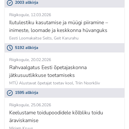
2003 allkirja
Riigikogule
12.03.2026
Ilutulestiku kasutamise ja müügi piiramine –
inimeste, loomade ja keskkonna hüvanguks
Eesti Loomakaitse Selts,
Geit Karurahu
5192 allkirja
Riigikogule
20.02.2026
Rahvaalgatus Eesti õpetajaskonna
jätkusuutlikkuse toetamiseks
MTÜ Alustavat õpetajat toetav kool,
Triin Noorkõiv
1595 allkirja
Riigikogule
25.06.2026
Keelustame toidupoodidele kõlbliku toidu
äraviskamise
Mirjam Kruus