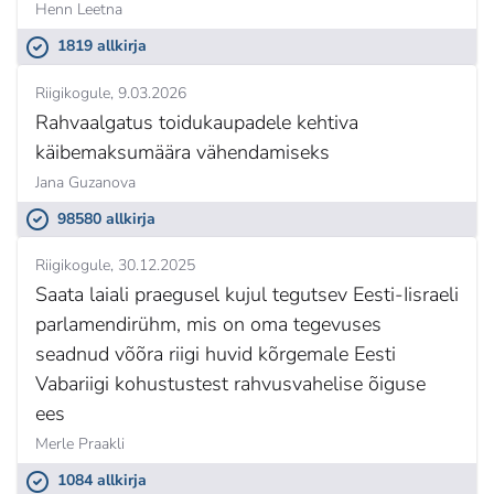
Henn Leetna
1819 allkirja
Riigikogule
9.03.2026
Rahvaalgatus toidukaupadele kehtiva
käibemaksumäära vähendamiseks
Jana Guzanova
98580 allkirja
Riigikogule
30.12.2025
Saata laiali praegusel kujul tegutsev Eesti-Iisraeli
parlamendirühm, mis on oma tegevuses
seadnud võõra riigi huvid kõrgemale Eesti
Vabariigi kohustustest rahvusvahelise õiguse
ees
Merle Praakli
1084 allkirja