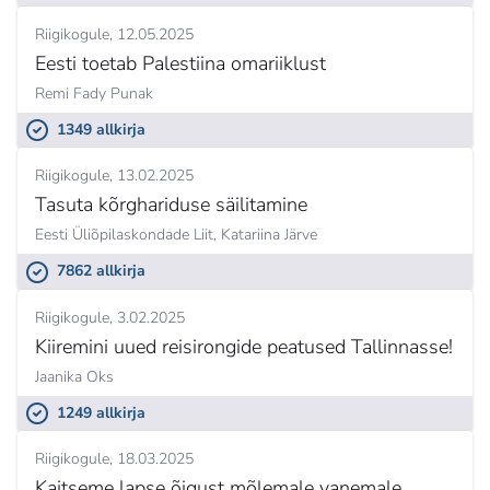
Riigikogule
12.05.2025
Eesti toetab Palestiina omariiklust
Remi Fady Punak
1349 allkirja
Riigikogule
13.02.2025
Tasuta kõrghariduse säilitamine
Eesti Üliõpilaskondade Liit,
Katariina Järve
7862 allkirja
Riigikogule
3.02.2025
Kiiremini uued reisirongide peatused Tallinnasse!
Jaanika Oks
1249 allkirja
Riigikogule
18.03.2025
Kaitseme lapse õigust mõlemale vanemale