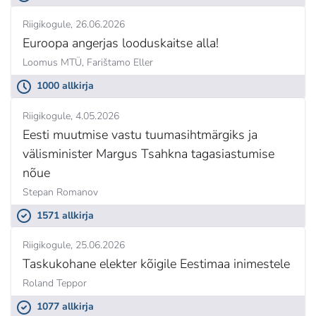
Riigikogule
26.06.2026
Euroopa angerjas looduskaitse alla!
Loomus MTÜ,
Farištamo Eller
1000 allkirja
Riigikogule
4.05.2026
Eesti muutmise vastu tuumasihtmärgiks ja
välisminister Margus Tsahkna tagasiastumise
nõue
Stepan Romanov
1571 allkirja
Riigikogule
25.06.2026
Taskukohane elekter kõigile Eestimaa inimestele
Roland Teppor
1077 allkirja