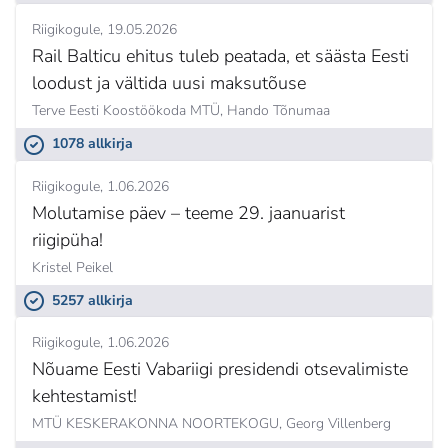
Riigikogule
19.05.2026
Rail Balticu ehitus tuleb peatada, et säästa Eesti
loodust ja vältida uusi maksutõuse
Terve Eesti Koostöökoda MTÜ,
Hando Tõnumaa
1078 allkirja
Riigikogule
1.06.2026
Molutamise päev – teeme 29. jaanuarist
riigipüha!
Kristel Peikel
5257 allkirja
Riigikogule
1.06.2026
Nõuame Eesti Vabariigi presidendi otsevalimiste
kehtestamist!
MTÜ KESKERAKONNA NOORTEKOGU,
Georg Villenberg