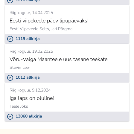
Riigikogule
14.04.2025
Eesti viipekeele päev lipupäevaks!
Eesti Viipekeele Selts,
Jari Pärgma
1119 allkirja
Riigikogule
19.02.2025
Võru-Valga Maanteele uus tasane teekate.
Stevin Leer
1012 allkirja
Riigikogule
9.12.2024
Iga laps on oluline!
Teele Jõks
13060 allkirja