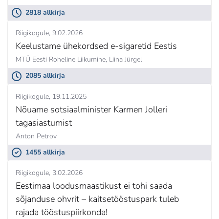
2818 allkirja
Riigikogule
9.02.2026
Keelustame ühekordsed e-sigaretid Eestis
MTÜ Eesti Roheline Liikumine,
Liina Jürgel
2085 allkirja
Riigikogule
19.11.2025
Nõuame sotsiaalminister Karmen Jolleri
tagasiastumist
Anton Petrov
1455 allkirja
Riigikogule
3.02.2026
Eestimaa loodusmaastikust ei tohi saada
sõjanduse ohvrit – kaitsetööstuspark tuleb
rajada tööstuspiirkonda!