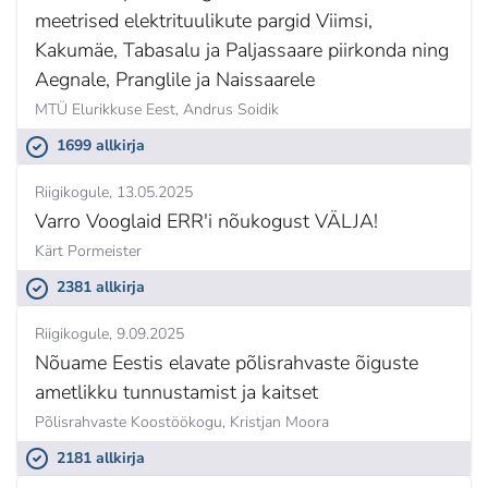
meetrised elektrituulikute pargid Viimsi,
Kakumäe, Tabasalu ja Paljassaare piirkonda ning
Aegnale, Pranglile ja Naissaarele
MTÜ Elurikkuse Eest,
Andrus Soidik
1699 allkirja
Riigikogule
13.05.2025
Varro Vooglaid ERR'i nõukogust VÄLJA!
Kärt Pormeister
2381 allkirja
Riigikogule
9.09.2025
Nõuame Eestis elavate põlisrahvaste õiguste
ametlikku tunnustamist ja kaitset
Põlisrahvaste Koostöökogu,
Kristjan Moora
2181 allkirja