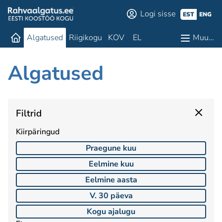
Logi sisse
EST
ENG
Algatused
Riigikogu
KOV
EL
Muu…
Algatused
Filtrid
Kiirpäringud
Praegune kuu
Eelmine kuu
Eelmine aasta
V. 30 päeva
Kogu ajalugu