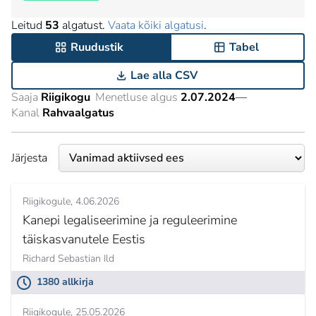
Leitud
53
algatust.
Vaata kõiki algatusi
.
Ruudustik
Tabel
Lae alla CSV
Saaja
Riigikogu
Menetluse algus
2.07.2024
—
Kanal
Rahvaalgatus
Järjesta
Riigikogule
4.06.2026
Kanepi legaliseerimine ja reguleerimine
täiskasvanutele Eestis
Richard Sebastian Ild
1380 allkirja
Riigikogule
25.05.2026