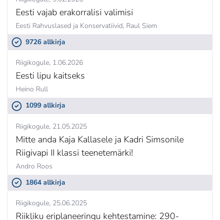
Eesti vajab erakorralisi valimisi
Eesti Rahvuslased ja Konservatiivid,
Raul Siem
9726 allkirja
Riigikogule
1.06.2026
Eesti lipu kaitseks
Heino Rull
1099 allkirja
Riigikogule
21.05.2025
Mitte anda Kaja Kallasele ja Kadri Simsonile
Riigivapi II klassi teenetemärki!
Andro Roos
1864 allkirja
Riigikogule
25.06.2025
Riikliku eriplaneeringu kehtestamine: 290-