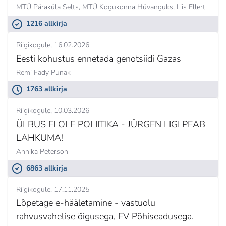
MTÜ Päraküla Selts, MTÜ Kogukonna Hüvanguks,
Liis Ellert
1216 allkirja
Riigikogule
16.02.2026
Eesti kohustus ennetada genotsiidi Gazas
Remi Fady Punak
1763 allkirja
Riigikogule
10.03.2026
ÜLBUS EI OLE POLIITIKA - JÜRGEN LIGI PEAB
LAHKUMA!
Annika Peterson
6863 allkirja
Riigikogule
17.11.2025
Lõpetage e-hääletamine - vastuolu
rahvusvahelise õigusega, EV Põhiseadusega.