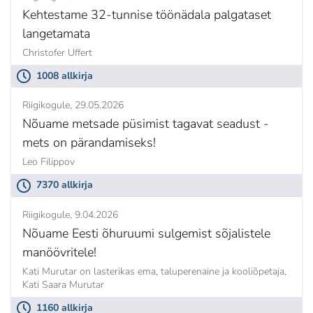
Kehtestame 32-tunnise töönädala palgataset
langetamata
Christofer Uffert
1008 allkirja
Riigikogule
29.05.2026
Nõuame metsade püsimist tagavat seadust -
mets on pärandamiseks!
Leo Filippov
7370 allkirja
Riigikogule
9.04.2026
Nõuame Eesti õhuruumi sulgemist sõjalistele
manöövritele!
Kati Murutar on lasterikas ema, taluperenaine ja kooliõpetaja,
Kati Saara Murutar
1160 allkirja