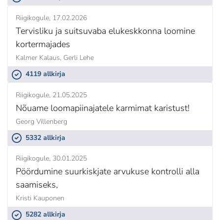
Riigikogule
17.02.2026
Tervisliku ja suitsuvaba elukeskkonna loomine
kortermajades
Kalmer Kalaus,
Gerli Lehe
4119 allkirja
Riigikogule
21.05.2025
Nõuame loomapiinajatele karmimat karistust!
Georg Villenberg
5332 allkirja
Riigikogule
30.01.2025
Pöördumine suurkiskjate arvukuse kontrolli alla
saamiseks,
Kristi Kauponen
5282 allkirja