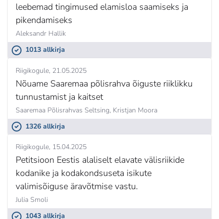
leebemad tingimused elamisloa saamiseks ja
pikendamiseks
Aleksandr Hallik
1013 allkirja
Riigikogule
21.05.2025
Nõuame Saaremaa põlisrahva õiguste riiklikku
tunnustamist ja kaitset
Saaremaa Põlisrahvas Seltsing,
Kristjan Moora
1326 allkirja
Riigikogule
15.04.2025
Petitsioon Eestis alaliselt elavate välisriikide
kodanike ja kodakondsuseta isikute
valimisõiguse äravõtmise vastu.
Julia Smoli
1043 allkirja