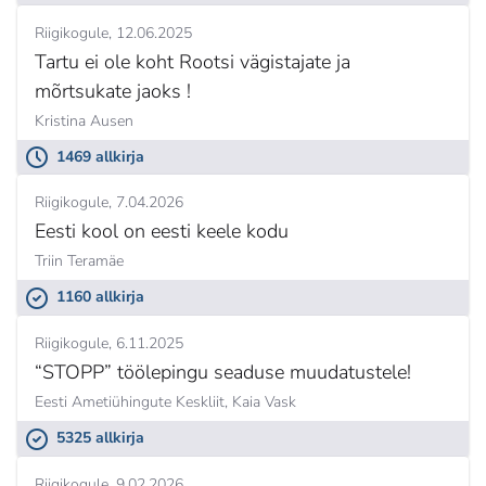
Riigikogule
12.06.2025
Tartu ei ole koht Rootsi vägistajate ja
mõrtsukate jaoks !
Kristina Ausen
1469 allkirja
Riigikogule
7.04.2026
Eesti kool on eesti keele kodu
Triin Teramäe
1160 allkirja
Riigikogule
6.11.2025
“STOPP” töölepingu seaduse muudatustele!
Eesti Ametiühingute Keskliit,
Kaia Vask
5325 allkirja
Riigikogule
9.02.2026