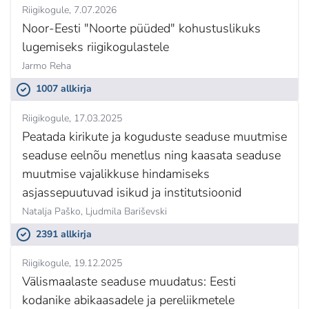
Riigikogule
7.07.2026
Noor-Eesti "Noorte püüded" kohustuslikuks
lugemiseks riigikogulastele
Jarmo Reha
1007 allkirja
Riigikogule
17.03.2025
Peatada kirikute ja koguduste seaduse muutmise
seaduse eelnõu menetlus ning kaasata seaduse
muutmise vajalikkuse hindamiseks
asjassepuutuvad isikud ja institutsioonid
Natalja Paško,
Ljudmila Bariševski
2391 allkirja
Riigikogule
19.12.2025
Välismaalaste seaduse muudatus: Eesti
kodanike abikaasadele ja pereliikmetele