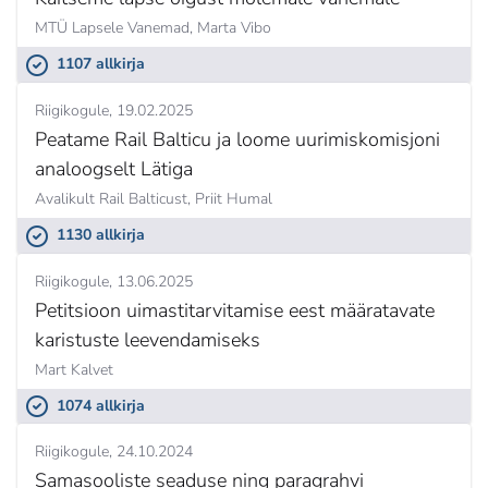
MTÜ Lapsele Vanemad,
Marta Vibo
1107 allkirja
Riigikogule
19.02.2025
Peatame Rail Balticu ja loome uurimiskomisjoni
analoogselt Lätiga
Avalikult Rail Balticust,
Priit Humal
1130 allkirja
Riigikogule
13.06.2025
Petitsioon uimastitarvitamise eest määratavate
karistuste leevendamiseks
Mart Kalvet
1074 allkirja
Riigikogule
24.10.2024
Samasooliste seaduse ning paragrahvi