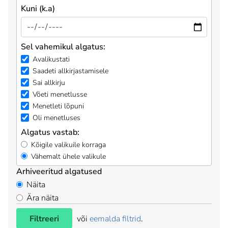
Kuni (k.a)
Sel vahemikul algatus:
Avalikustati
Saadeti allkirjastamisele
Sai allkirju
Võeti menetlusse
Menetleti lõpuni
Oli menetluses
Algatus vastab:
Kõigile valikuile korraga
Vähemalt ühele valikule
Arhiveeritud algatused
Näita
Ära näita
Filtreeri
või
eemalda filtrid
.