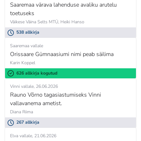
Saaremaa värava lahenduse avaliku arutelu
toetuseks
Väikese Väina Selts MTÜ,
Heiki Hanso
538 allkirja
Saaremaa vallale
Orissaare Gümnaasiumi nimi peab säilima
Karin Koppel
626 allkirja kogutud
Vinni vallale
26.06.2026
Rauno Võrno tagasiastumiseks Vinni
vallavanema ametist.
Diana Riima
267 allkirja
Elva vallale
21.06.2026