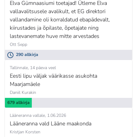
Elva Gümnaasiumi toetajad! Ütleme Elva
vallavalitsusele avalikult, et EG direktori
vallandamine oli korraldatud ebapädevalt,
kiirustades ja õpilaste, õpetajate ning
lastevanemate huve mitte arvestades
Ott Sepp
290 allkirja
Tallinnale
14 päeva veel
Eesti lipu väljak väärikasse asukohta
Maarjamäele
Daniil Kurakin
679 allkirja
Lääneranna vallale
1.06.2026
Lääneranna vald Lääne maakonda
Kristjan Korsten