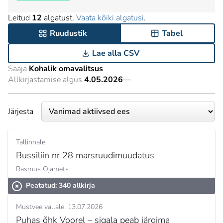
Leitud
12
algatust.
Vaata kõiki algatusi
.
Ruudustik
Tabel
Lae alla CSV
Saaja
Kohalik omavalitsus
Allkirjastamise algus
4.05.2026
—
Järjesta
Tallinnale
Bussiliin nr 28 marsruudimuudatus
Rasmus Ojamets
Peatatud: 340 allkirja
Mustvee vallale
13.07.2026
Puhas õhk Voorel – sigala peab järgima