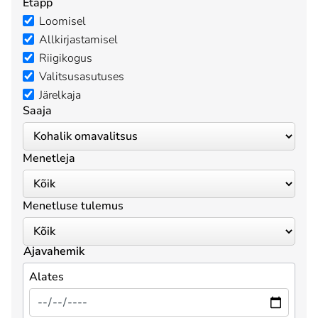
Etapp
Loomisel
Allkirjastamisel
Riigikogus
Valitsusasutuses
Järelkaja
Saaja
Menetleja
Menetluse tulemus
Ajavahemik
Alates