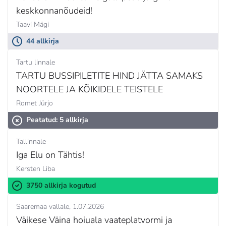
keskkonnanõudeid!
Taavi Mägi
44 allkirja
Tartu linnale
TARTU BUSSIPILETITE HIND JÄTTA SAMAKS
NOORTELE JA KÕIKIDELE TEISTELE
Romet Jürjo
Peatatud: 5 allkirja
Tallinnale
Iga Elu on Tähtis!
Kersten Liba
3750 allkirja kogutud
Saaremaa vallale
1.07.2026
Väikese Väina hoiuala vaateplatvormi ja