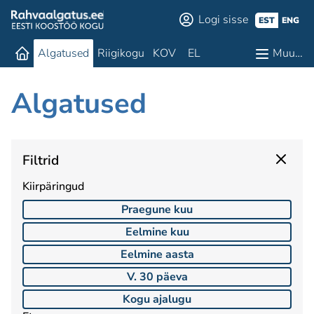
Logi sisse
EST
ENG
Algatused
Riigikogu
KOV
EL
Muu…
Algatused
Filtrid
Kiirpäringud
Praegune kuu
Eelmine kuu
Eelmine aasta
V. 30 päeva
Kogu ajalugu