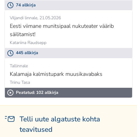
74 allkirja
Viljandi linnale
21.05.2026
Eesti viimane munitsipaal nukuteater väärib
säilitamist!
Katariina Raudsepp
445 allkirja
Tallinnale
Kalamaja kalmistupark muusikavabaks
Triinu Tasa
Peatatud: 102 allkirja
Telli uute algatuste kohta
teavitused