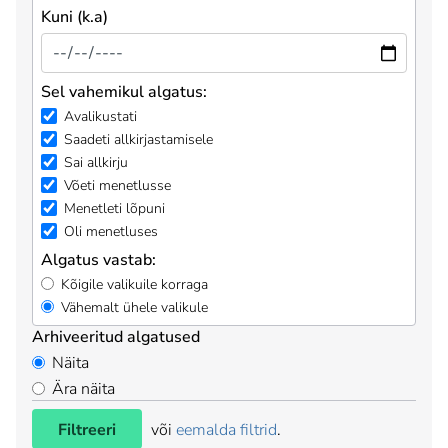
Kuni (k.a)
Sel vahemikul algatus:
Avalikustati
Saadeti allkirjastamisele
Sai allkirju
Võeti menetlusse
Menetleti lõpuni
Oli menetluses
Algatus vastab:
Kõigile valikuile korraga
Vähemalt ühele valikule
Arhiveeritud algatused
Näita
Ära näita
Filtreeri
või
eemalda filtrid
.