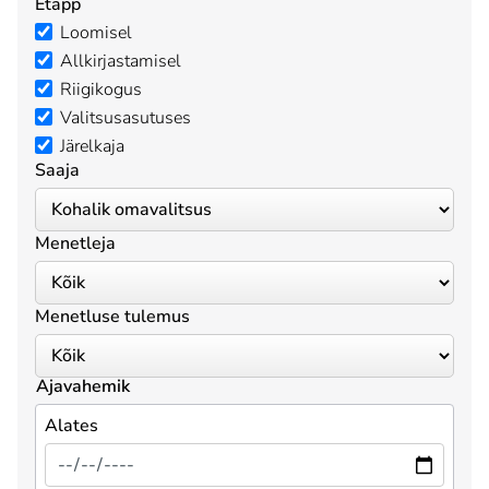
Etapp
Loomisel
Allkirjastamisel
Riigikogus
Valitsusasutuses
Järelkaja
Saaja
Menetleja
Menetluse tulemus
Ajavahemik
Alates