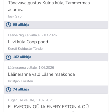
Tänavavalgustus Kulna küla, Tammermaa
asumis.
Jaak Sirp
98 allkirja
Lääne-Nigula vallale
2.03.2026
Liivi küla Coop pood
Kersti Koiduste-Tünder
162 allkirja
Lääneranna vallale
1.06.2026
Lääneranna vald Lääne maakonda
Kristjan Korsten
74 allkirja
Lüganuse vallale
10.07.2025
EI, EVECON OÜ JA ENERY ESTONIA OÜ