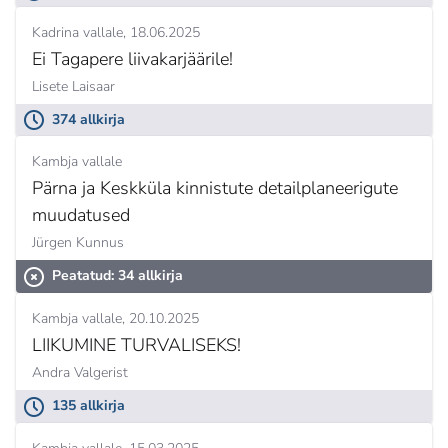
Kadrina vallale
18.06.2025
Ei Tagapere liivakarjäärile!
Lisete Laisaar
374 allkirja
Kambja vallale
Pärna ja Keskküla kinnistute detailplaneerigute
muudatused
Jürgen Kunnus
Peatatud: 34 allkirja
Kambja vallale
20.10.2025
LIIKUMINE TURVALISEKS!
Andra Valgerist
135 allkirja