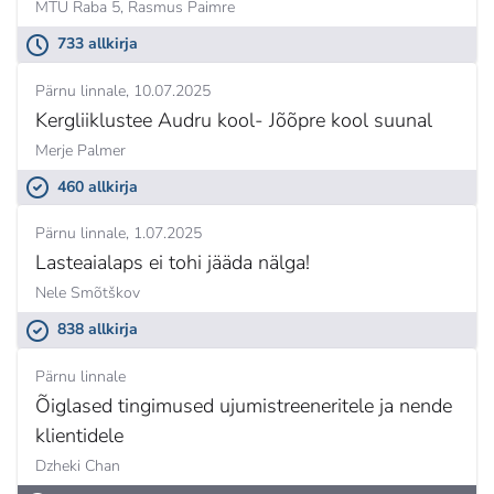
MTÜ Raba 5,
Rasmus Paimre
733 allkirja
Pärnu linnale
10.07.2025
Kergliiklustee Audru kool- Jõõpre kool suunal
Merje Palmer
460 allkirja
Pärnu linnale
1.07.2025
Lasteaialaps ei tohi jääda nälga!
Nele Smõtškov
838 allkirja
Pärnu linnale
Õiglased tingimused ujumistreeneritele ja nende
klientidele
Dzheki Chan