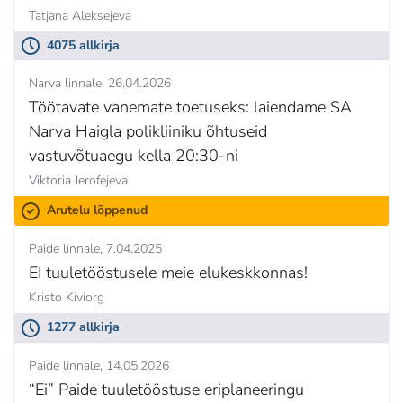
Tatjana Aleksejeva
4075 allkirja
Narva linnale
26.04.2026
Töötavate vanemate toetuseks: laiendame SA
Narva Haigla polikliiniku õhtuseid
vastuvõtuaegu kella 20:30-ni
Viktoria Jerofejeva
Arutelu lõppenud
Paide linnale
7.04.2025
EI tuuletööstusele meie elukeskkonnas!
Kristo Kiviorg
1277 allkirja
Paide linnale
14.05.2026
“Ei” Paide tuuletööstuse eriplaneeringu