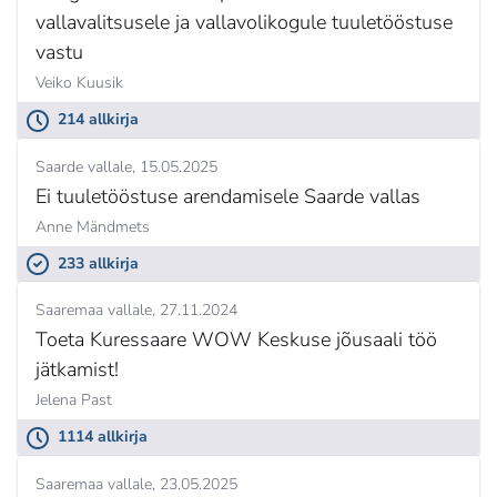
vallavalitsusele ja vallavolikogule tuuletööstuse
vastu
Veiko Kuusik
214 allkirja
Saarde vallale
15.05.2025
Ei tuuletööstuse arendamisele Saarde vallas
Anne Mändmets
233 allkirja
Saaremaa vallale
27.11.2024
Toeta Kuressaare WOW Keskuse jõusaali töö
jätkamist!
Jelena Past
1114 allkirja
Saaremaa vallale
23.05.2025