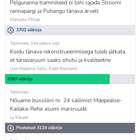
Pelguranna trammiteed ei tohi rajada Stroomi
rannapargi ja Puhangu tänava arvelt
Manuela Pihlap
3702 allkirja
Tallinnale
144 päeva veel
Koidu tänava rekonstrueerimisega tuleb jätkata,
et tänavaruum saaks ohutu ja kvaliteetne
Uue Maailma Selts,
Kadri Klementi
2597 allkirja
Tallinnale
Nõuame bussiliini nr. 24 säilimist Mäepealse-
Kadaka-Rehe asumi marsruudil
Ly Käsper
Peatatud: 3124 allkirja