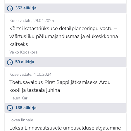
352 allkirja
Kose vallale
29.04.2025
Kõrtsi katastriüksuse detailplaneeringu vastu –
väärtusliku põllumajandusmaa ja elukeskkonna
kaitseks
Veiko Kooskora
59 allkirja
Kose vallale
4.10.2024
Toetusavaldus Piret Sappi jätkamiseks Ardu
kooli ja lasteaia juhina
Helen Kari
138 allkirja
Loksa linnale
Loksa Linnavalitsusele umbusalduse algatamine