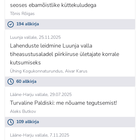
seoses ebamõistlike küttekuludega
Tõnis Rõigas
194 allkirja
Luunja vallale
25.11.2025
Lahenduste leidmine Luunja valla
tiheasustusaladel piirkiiruse ületajate korrale
kutsumiseks
Ühing Kogukonnaturundus,
Aivar Karus
60 allkirja
Lääne-Harju vallale
29.07.2025
Turvaline Paldiski: me nõuame tegutsemist!
Aleks Butkov
109 allkirja
Lääne-Harju vallale
7.11.2025