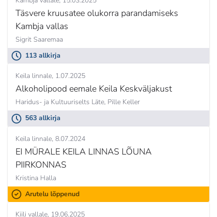
Kambja vallale
15.03.2025
Täsvere kruusatee olukorra parandamiseks
Kambja vallas
Sigrit Saaremaa
113 allkirja
Keila linnale
1.07.2025
Alkoholipood eemale Keila Keskväljakust
Haridus- ja Kultuuriselts Läte,
Pille Keller
563 allkirja
Keila linnale
8.07.2024
EI MÜRALE KEILA LINNAS LÕUNA
PIIRKONNAS
Kristina Halla
Arutelu lõppenud
Kiili vallale
19.06.2025