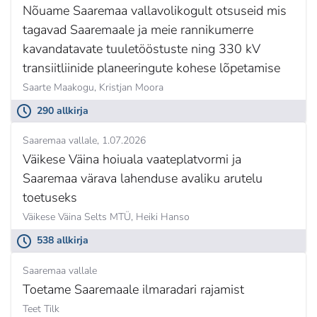
Nõuame Saaremaa vallavolikogult otsuseid mis
tagavad Saaremaale ja meie rannikumerre
kavandatavate tuuletööstuste ning 330 kV
transiitliinide planeeringute kohese lõpetamise
Saarte Maakogu,
Kristjan Moora
290 allkirja
Saaremaa vallale
1.07.2026
Väikese Väina hoiuala vaateplatvormi ja
Saaremaa värava lahenduse avaliku arutelu
toetuseks
Väikese Väina Selts MTÜ,
Heiki Hanso
538 allkirja
Saaremaa vallale
Toetame Saaremaale ilmaradari rajamist
Teet Tilk