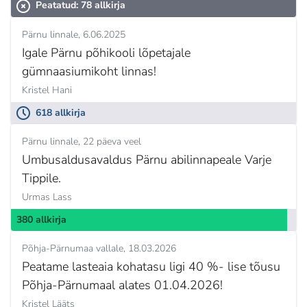
Peatatud: 78 allkirja
Pärnu linnale
6.06.2025
Igale Pärnu põhikooli lõpetajale
gümnaasiumikoht linnas!
Kristel Hani
618 allkirja
Pärnu linnale
22 päeva veel
Umbusaldusavaldus Pärnu abilinnapeale Varje
Tippile.
Urmas Lass
380 allkirja
Põhja-Pärnumaa vallale
18.03.2026
Peatame lasteaia kohatasu ligi 40 %- lise tõusu
Põhja-Pärnumaal alates 01.04.2026!
Kristel Lääts