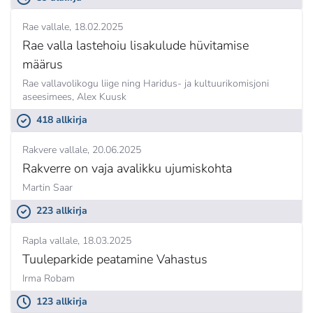
Rae vallale
18.02.2025
Rae valla lastehoiu lisakulude hüvitamise
määrus
Rae vallavolikogu liige ning Haridus- ja kultuurikomisjoni
aseesimees,
Alex Kuusk
418 allkirja
Rakvere vallale
20.06.2025
Rakverre on vaja avalikku ujumiskohta
Martin Saar
223 allkirja
Rapla vallale
18.03.2025
Tuuleparkide peatamine Vahastus
Irma Robam
123 allkirja