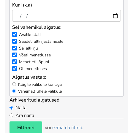
Kuni (k.a)
Sel vahemikul algatus:
Avalikustati
Saadeti allkirjastamisele
Sai allkirju
Võeti menetlusse
Menetleti lõpuni
Oli menetluses
Algatus vastab:
Kõigile valikuile korraga
Vähemalt ühele valikule
Arhiveeritud algatused
Näita
Ära näita
Filtreeri
või
eemalda filtrid
.