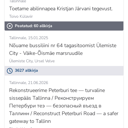
Tallinnale
Toetame abilinnapea Kristjan Järvani tegevust.
Toivo Külaviir
Peatatud: 60 allkirja
Tallinnale
15.01.2025
Nõuame bussiliini nr 64 tagasitoomist Ülemiste
City - Väike-Õismäe marsruudile
Ülemiste City,
Ursel Velve
3627 allkirja
Tallinnale
21.06.2026
Rekonstrueerime Peterburi tee — turvaline
sissepääs Tallinna / Реконструируем
Петербури теэ — безопасный въезд в
Таллинн / Reconstruct Peterburi Road — a safer
gateway to Tallinn