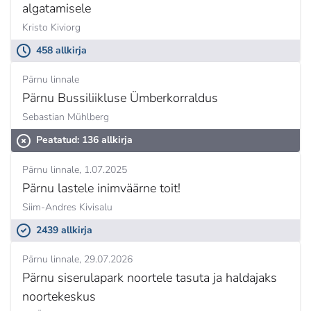
algatamisele
Kristo Kiviorg
458 allkirja
Pärnu linnale
Pärnu Bussiliikluse Ümberkorraldus
Sebastian Mühlberg
Peatatud: 136 allkirja
Pärnu linnale
1.07.2025
Pärnu lastele inimväärne toit!
Siim-Andres Kivisalu
2439 allkirja
Pärnu linnale
29.07.2026
Pärnu siserulapark noortele tasuta ja haldajaks
noortekeskus